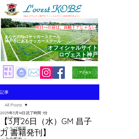
​New ロヴェスト神戸オフィシャルサイト(2023年4月より）
​明日への扉は、自動ドアじゃない
あなたのNo1サッカースクール
神戸市にあるサッカースクール
オフィシャルサイト
ロヴェスト神戸
ME
アクセス
NU
記事
All Posts
2025年3月14日
読了時間: 1分
All Posts
【3月26日（水）GM 昌子
クラブ概要
力 書籍発刊】