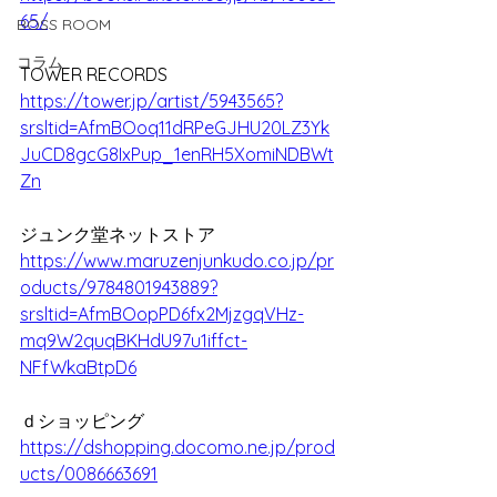
65/
BOSS ROOM
コラム
TOWER RECORDS
https://tower.jp/artist/5943565?
srsltid=AfmBOoq11dRPeGJHU20LZ3Yk
JuCD8gcG8IxPup_1enRH5XomiNDBWt
Zn
ジュンク堂ネットストア
https://www.maruzenjunkudo.co.jp/pr
oducts/9784801943889?
srsltid=AfmBOopPD6fx2MjzgqVHz-
mq9W2quqBKHdU97u1iffct-
NFfWkaBtpD6
ｄショッピング
https://dshopping.docomo.ne.jp/prod
ucts/0086663691