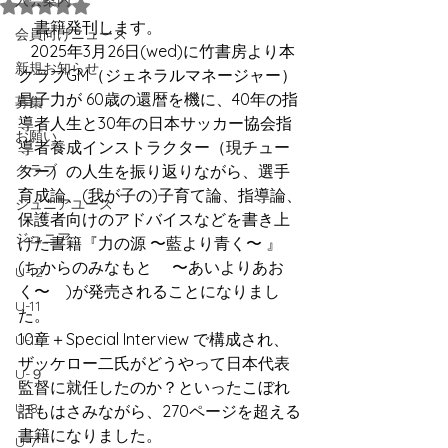
入会案内
5つ星のうちNaNと評価されています。
書籍発刊します。
会員向けニュース
2025年
3月26日(wed)に竹書房より
本
新規お知らせ
クラブGM（ジェネラルマネージャー）
昌子力が
 60歳の還暦を機に、40年の指
募集
導者人生と30年の日本サッカー協会指
お願い
導者養成インストラクター（現チュー
クラブ
ター）の人生を振り返りながら、選手
育成論、(我が子の)子育て論、指導論、
ジュニアユース
保護者向けのアドバイスなどを書き上
ジュニア
げた書籍『力の源 〜藍より青く〜 』
(ちからのみなもと　 〜あいよりあお
U-12
く〜　)が発売されることになりまし
U-11
た。
10章＋Special Interview で構成され、
U-10
ザッケロー二氏がどうやって日本代表
U-９
監督に就任したのか？といったこぼれ
U-8
話もはさみながら、270ページを超える
書籍になりました。
U-7