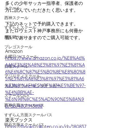
多くの少年サッカー指導者、保護者の
スクール
方に読んでいただきたく思います。
西神スクール
下記のネットで予約購入できます。
すずらんスクール
またロヴェスト神戸事務所にも何冊か
舞多聞スクール
置いてありますのでご購入可能です。
プレゴスクール
Amazon
土曜日GKスクール
https://www.amazon.co.jp/%E8%A6%
AA%E3%81%A8%E3%81%97%E3%81%A
日曜スクール
6%E6%8C%87%E5%B0%8E%E8%80%8
アジリティスクール
5%E3%81%A8%E3%81%97%E3%81%A6
%E3%81%AE%E5%BF%83%E5%BE%97-
大人向けウォーキングサッカー
%E4%BB%AE-
スクールQ&A
%E6%98%8C%E5%AD%90%E5%8A%9
西神方面スクールバス
B/dp/4801943888
すずらん方面スクールバス
楽天ブックス
明石方面スクールバス
https://books.rakuten.co.jp/rb/180837