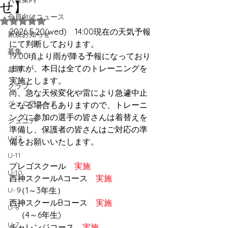
せ】
会員向けニュース
5つ星のうちNaNと評価されています。
2026.5.20(wed)　14:00現在の天気予報
新規お知らせ
にて判断しております。
募集
19:00頃より雨が降る予報になっており
ますが、本日は全てのトレーニングを
お願い
実施とします。
クラブ
尚、急な天候変化や雷により急遽中止
ジュニアユース
となる場合もありますので、トレーニ
ングに参加の選手の皆さんは着替えを
ジュニア
準備し、保護者の皆さんはご対応の準
U-12
備をお願いいたします。
U-11
プレゴスクール　
実施
U-10
西神スクールAコース　
実施
U-９
　（1～3年生）
西神スクールBコース　
実施
U-8
　（4～6年生)　
U-7
チャレンジコース　
実施