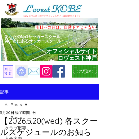
​New ロヴェスト神戸オフィシャルサイト(2023年4月より）
​明日への扉は、自動ドアじゃない
あなたのNo1サッカースクール
神戸市にあるサッカースクール
オフィシャルサイト
ロヴェスト神戸
ME
アクセス
NU
記事
All Posts
5月20日
読了時間: 1分
All Posts
【2026.5.20(wed) 各スクー
クラブ概要
ルスケジュールのお知ら
入会案内