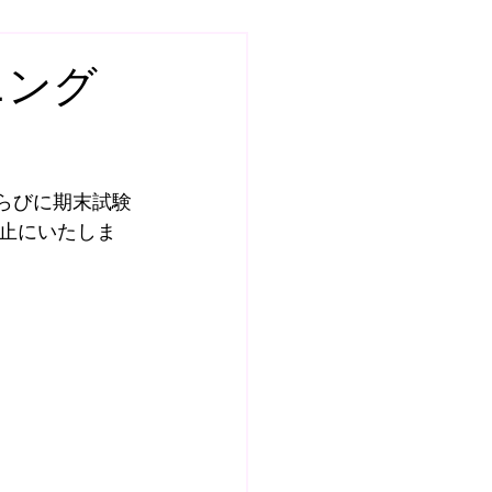
7
スクール
ーニング
土曜日GKスクール
ならびに期末試験
ールQ&A
止にいたしま
BOSS ROOM