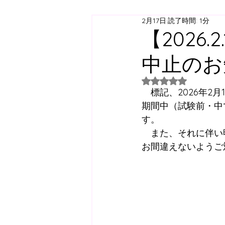
2月17日
読了時間: 1分
ジュニアユース
ジュニ
【2026.2
中止のお
西神スクール
すずらん
5つ星のうちNaN
　標記、2026年
日曜スクール
アジリテ
期間中（試験前・中
す。
　また、それに伴い
西神方面スクールバス
お間違えないようご
コラム