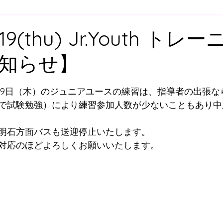
ア
U-12
U-11
U-10
U-９
U-8
U-
.19(thu) Jr.Youth トレ
知らせ】
スクール
舞多聞スクール
プレゴスクール
と評価されています。
2月19日（木）のジュニアユースの練習は、指導者の出張
ィスクール
大人向けウォーキングサッカー
スク
で試験勉強）により練習参加人数が少ないこともあり中
明石方面バスも送迎停止いたします。
すずらん方面スクールバス
明石方面スクールバス
対応のほどよろしくお願いいたします。