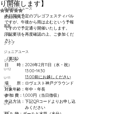
り開催します】
会員向けニュース
5つ星のうちNaNと評価されています。
本日開催予定のプレゴフェスティバル
新規お知らせ
ですが、午後から雨は止むという予報
募集
ですので予定通り開催いたします。
下記要項を再度確認の上、ご参加くだ
お願い
さい。
クラブ
ジュニアユース
《要項》
ジュニア
日　　時：2026年2月11日（水・祝）　
U-12
　　　　　13:00~14:30
13:00前にお越しください
U-11
場　　所：ロヴェスト神戸グラウンド
U-10
対象年齢：年中・年長
U-９
参 加 費：1,000円（当日徴収）
申込方法：下記QRコードよりお申し込
U-8
　　　　　みください
U-7
持 ち 物：ボールと水筒（水分）