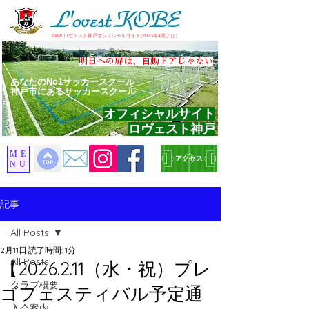
​New ロヴェスト神戸オフィシャルサイト(2023年4月より）
​明日への扉は、自動ドアじゃない
あなたのNo1サッカースクール
神戸市にあるサッカースクール
オフィシャルサイト
ロヴェスト神戸
ME
アクセス
NU
記事
All Posts
2月11日
読了時間: 1分
All Posts
【2026.2.11（水・祝）プレ
クラブ概要
ゴフェスティバル予定通
入会案内