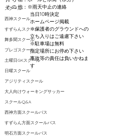
そ の 他：※雨天中止の連絡　
スクール
　　　　　当日10時決定　
西神スクール
　　　　　ホームページ掲載
　　　　　※保護者のグラウンドへの
すずらんスクール
　　　　　立ち入りはご遠慮下さい
舞多聞スクール
　　　　　※駐車場は無料
プレゴスクール
　　　　　指定場所にお停め下さい
　　　　　事故等の責任は負いかねま
土曜日GKスクール
　　　　　す
日曜スクール
アジリティスクール
大人向けウォーキングサッカー
スクールQ&A
西神方面スクールバス
すずらん方面スクールバス
明石方面スクールバス