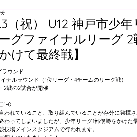
2分
ア
U-12
U-11
U-10
U-９
U-8
U-
11.3（祝） U12 神戸市少
ーグファイナルリーグ 2
スクール
舞多聞スクール
プレゴスクール
かけて最終戦】
ィスクール
大人向けウォーキングサッカー
スク
と評価されています。
カグラウンド
ファイナルラウンド（1位リーグ・4チームのリーグ戦）
・2戦の2試合が開催
すずらん方面スクールバス
明石方面スクールバス
0
1-0
言われていること、取り組んでいることが存分に発揮さ
終わってしまいましたが、少年リーグ1部優勝をかけた最
競技場メインスタジアムで行われます。