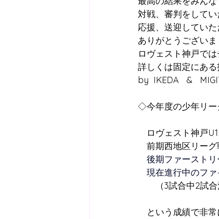
最高の結果をみんな
対戦、審判をしてい
応援、送迎していた
ありがとうございま
ロヴェスト神戸では
詳しくは固定にある
by  IKEDA   &   MIGIT
◇今年度の少年リー
　ロヴェスト神戸U1
　前期西地区リーグ
　後期ファーストリ
　現在進行中のファ
　　（3試合中2試
　　　　　　　　　
　という成績で非常