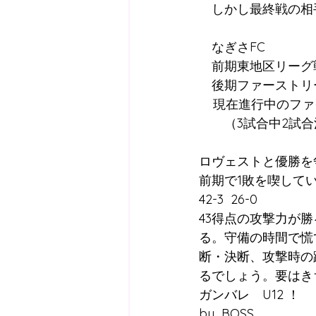
　しかし最終戦の相
　なぎさFC
　前期東地区リーグ戦
　後期ファーストリ
    現在進行中の
　　（3試合中2試
ロヴェストと優勝を
前期で1敗を喫して
42-3  26-0 
43得点の攻撃力が
る。守備の時間で慌
断・決断、攻撃時の
るでしょう。要はき
ガンバレ　U12 ！
by  BOSS