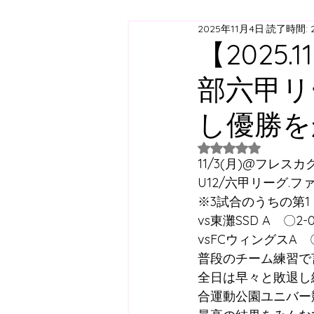
2025年11月4日
読了時間: 
ジュニアユース
ジュニ
【2025.
部六甲リ
西神スクール
すずらん
し優勝を
日曜スクール
アジリテ
5つ星のうちNaN
11/3(月)@フレス
U12/六甲リーグ.
※3試合のうちの第1
西神方面スクールバス
vs東灘SSD A　〇2-
vsFCウィングスA　〇
普段のチーム練習で
コラム
全日は早々と敗退し
合運動公園ユニバー