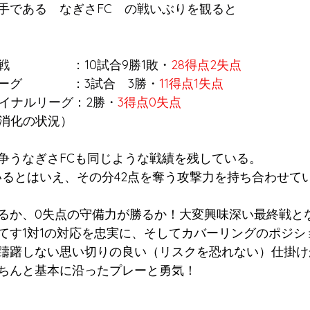
手である　なぎさFC　の戦いぶりを観ると
　　　　　：10試合9勝1敗・
28得点2失点
ーグ　　　　：3試合　3勝・
11得点1失点
ファイナルリーグ：2勝・
3得点0失点
合消化の状況）
争うなぎさFCも同じような戦績を残している。
いるとはいえ、その分42点を奪う攻撃力を持ち合わせて
勝るか、0失点の守備力が勝るか！大変興味深い最終戦と
てす1対1の対応を忠実に、そしてカバーリングのポジシ
躊躇しない思い切りの良い（リスクを恐れない）仕掛け
ちんと基本に沿ったプレーと勇気！