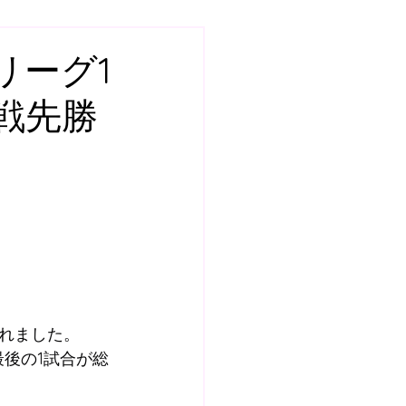
7
スクール
年リーグ1
戦先勝
土曜日GKスクール
ールQ&A
BOSS ROOM
れました。
後の1試合が総