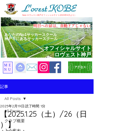
​New ロヴェスト神戸オフィシャルサイト(2023年4月より）
​明日への扉は、自動ドアじゃない
あなたのNo1サッカースクール
神戸市にあるサッカースクール
オフィシャルサイト
ロヴェスト神戸
ME
アクセス
NU
記事
All Posts
2025年2月19日
読了時間: 1分
All Posts
【2025.1.25（土）/26（日
クラブ概要
）】
入会案内