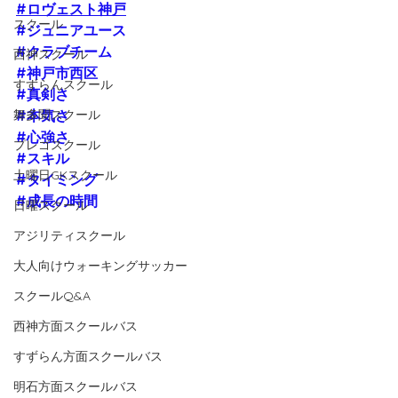
#ロヴェスト神戸
スクール
#ジュニアユース
#クラブチーム
西神スクール
#神戸市西区
すずらんスクール
#真剣さ
舞多聞スクール
#本気さ
#心強さ
プレゴスクール
#スキル
土曜日GKスクール
#タイミング
#成長の時間
日曜スクール
アジリティスクール
大人向けウォーキングサッカー
スクールQ&A
西神方面スクールバス
すずらん方面スクールバス
明石方面スクールバス