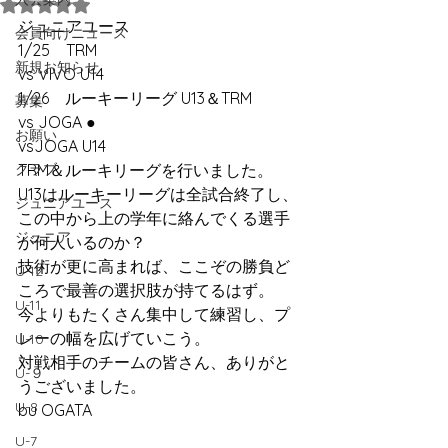
5つ星のうちNaNと評価されています。
ジュニアユース
会員向けニュース
1/25　TRM
新規お知らせ
vs VIVO U14
1/26　ルーキーリーグ U13＆TRM
募集
vs JOGA ●
お願い
vsJOGA U14
クラブ
TRM＆ルーキリーグを行いました。
U13はルーキーリーグは全試合終了し、
ジュニアユース
この中から上の学年に絡んでくる選手
ジュニア
が何人いるのか？
技術が更に高まれば、ここぞの勝負ど
U-12
ころで最善の選択肢が持てるはず。
U-11
今よりもたくさん集中して練習し、プ
レーの幅を広げていこう。
U-10
対戦相手のチームの皆さん、ありがと
U-９
うございました。
U-8
bu OGATA
U-7