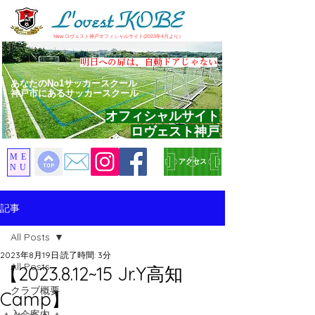
​New ロヴェスト神戸オフィシャルサイト(2023年4月より）
​明日への扉は、自動ドアじゃない
あなたのNo1サッカースクール
神戸市にあるサッカースクール
オフィシャルサイト
ロヴェスト神戸
ME
アクセス
NU
記事
All Posts
2023年8月19日
読了時間: 3分
All Posts
【2023.8.12~15 Jr.Y高知
クラブ概要
Camp】
入会案内