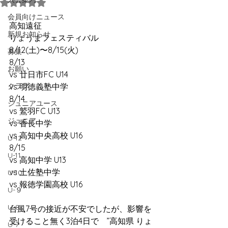
5つ星のうちNaNと評価されています。
会員向けニュース
高知遠征 
新規お知らせ
りょうまフェスティバル
8/12(土)〜8/15(火)
募集
8/13
お願い
vs 廿日市FC U14
クラブ
vs 明徳義塾中学
8/14
ジュニアユース
vs 鷲羽FC U13
ジュニア
vs 香長中学 
vs 高知中央高校 U16
U-12
8/15
U-11
vs 高知中学 U13
vs 土佐塾中学
U-10
vs 報徳学園高校 U16
U-９
U-8
台風7号の接近が不安でしたが、影響を
受けること無く3泊4日で　”高知県 りょ
U-7