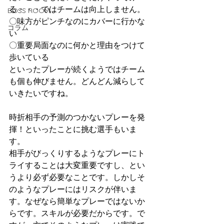
る・・・ではチームは向上しません。
BOSS ROOM
〇味方がピンチなのにカバーに行かな
コラム
い
〇重要局面なのに何かと理由をつけて
歩いている
といったプレーが続くようではチーム
も個も伸びません。どんどん減らして
いきたいですね。
時折相手の予測のつかないプレーを発
揮！といったことに挑む選手もいま
す。
相手がびっくりするようなプレーにト
ライすることは大変重要ですし、とい
うより必ず必要なことです。しかしそ
のようなプレーにはリスクが伴いま
す。なぜなら簡単なプレーではないか
らです。スキルが必要だからです。で