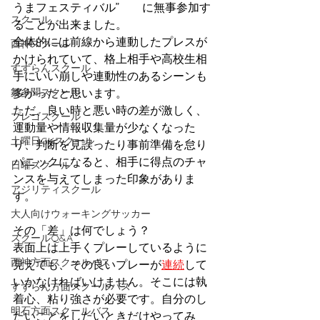
うまフェスティバル”　　に無事参加す
スクール
ることが出来ました。
全体的には前線から連動したプレスが
西神スクール
かけられていて、格上相手や高校生相
すずらんスクール
手にいい崩しや連動性のあるシーンも
舞多聞スクール
多かったと思います。
ただ、良い時と悪い時の差が激しく、
プレゴスクール
運動量や情報収集量が少なくなった
土曜日GKスクール
り、判断を見誤ったり事前準備を怠り
パニックになると、相手に得点のチャ
日曜スクール
ンスを与えてしまった印象がありま
アジリティスクール
す。
大人向けウォーキングサッカー
その「差」は何でしょう？
スクールQ&A
表面上は上手くプレーしているように
西神方面スクールバス
見えても、その良いプレーが
連続
して
いかなければいけません。そこには執
すずらん方面スクールバス
着心、粘り強さが必要です。自分のし
明石方面スクールバス
たいことをしたいときだけやってみ