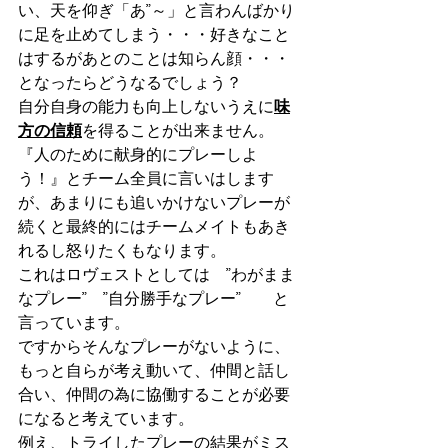
い、天を仰ぎ「あ”～」と言わんばかり
に足を止めてしまう・・・好きなこと
はするがあとのことは知らん顔・・・
となったらどうなるでしょう？
自分自身の能力も向上しないうえに
味
方の信頼
を得ることが出来ません。
『人のために献身的にプレーしよ
う！』とチーム全員に言いはします
が、あまりにも追いかけないプレーが
続くと最終的にはチームメイトもあき
れるし怒りたくもなります。
これはロヴェストとしては　”わがまま
なプレー”　”自分勝手なプレー”　　と
言っています。
ですからそんなプレーがないように、
もっと自らが考え動いて、仲間と話し
合い、仲間の為に協働することが必要
になると考えています。
例え、トライしたプレーの結果がミス