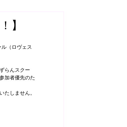
7
スクール
始！】
土曜日GKスクール
ール（ロヴェス
ールQ&A
ずらんスクー
参加者優先のた
BOSS ROOM
いたしません。