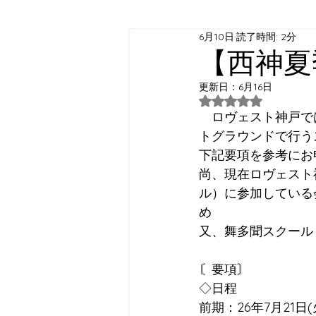
6月10日
読了時間: 2分
ジュニアユース
ジュニ
【西神夏
更新日：
6月16日
西神スクール
すずらん
5つ星のうちNaN
　ロヴェスト神戸で
トグラウンドで行う
下記要項を参考にお
日曜スクール
アジリテ
尚、現在ロヴェスト
ル）に参加している
西神方面スクールバス
め
又、舞多聞スクール
コラム
〘要項〙
◇日程
前期：26年7月21日(