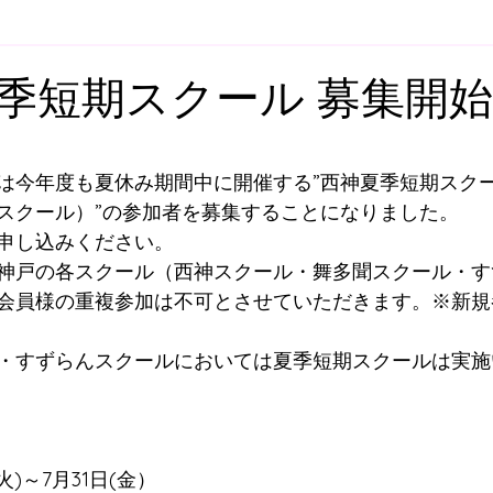
ア
U-12
U-11
U-10
U-９
U-8
U-
季短期スクール 募集開
スクール
舞多聞スクール
プレゴスクール
と評価されています。
は今年度も夏休み期間中に開催する”西神夏季短期スク
スクール）”の参加者を募集することになりました。
申し込みください。
ィスクール
大人向けウォーキングサッカー
スク
神戸の各スクール（西神スクール・舞多聞スクール・す
会員様の重複参加は不可とさせていただきます。※新規
すずらん方面スクールバス
明石方面スクールバス
・すずらんスクールにおいては夏季短期スクールは実施
火)～7月31日(金）