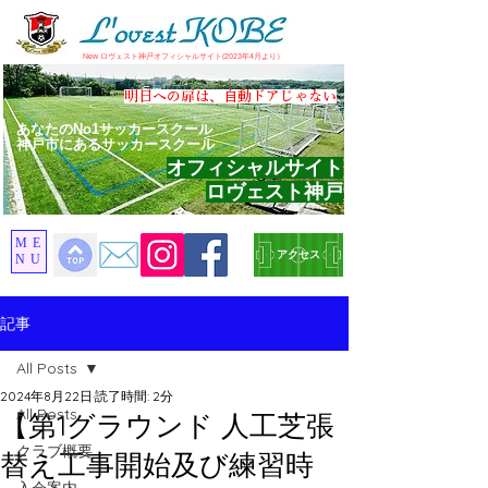
​New ロヴェスト神戸オフィシャルサイト(2023年4月より）
​明日への扉は、自動ドアじゃない
あなたのNo1サッカースクール
神戸市にあるサッカースクール
オフィシャルサイト
ロヴェスト神戸
ME
アクセス
NU
記事
All Posts
2024年8月22日
読了時間: 2分
All Posts
【第1グラウンド 人工芝張
クラブ概要
替え工事開始及び練習時