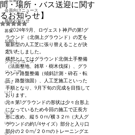
入会案内
間・場所・バス送迎に関す
会員向けニュース
るお知らせ】
新規お知らせ
5つ星のうちNaNと評価されています。
　2024年9月、ロヴェスト神戸の第1グ
募集
ラウンド（北側上グラウンド）の芝を
お願い
最新型の人工芝に張り替えることが決
クラブ
定いたしました。
構想としてはグラウンド北側土手整備
ジュニアユース
（法面整地、雑草・樹木伐採）、グラ
ジュニア
ウンド路盤整備（傾斜計測・砕石・転
圧・路盤強固）、人工芝施工といった
U-12
手順となり、9月下旬の完成を目指して
U-11
おります。
元々第1グラウンドの形状は少々台形上
U-10
になっているため今回の施工で正長方
U-９
形に改め、縦５０m/横３２m（大人グ
U-8
ラウンドの約1/4サイズ）部分と入り口
部分の２０m/２０mのトレーニングエ
U-7