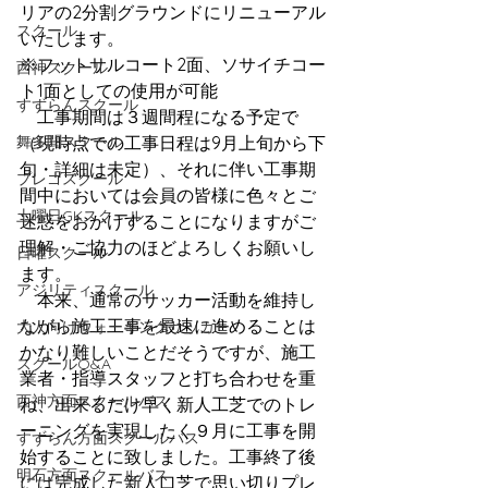
リアの2分割グラウンドにリニューアル
スクール
いたします。
※フットサルコート2面、ソサイチコー
西神スクール
ト1面としての使用が可能
すずらんスクール
　工事期間は３週間程になる予定で
舞多聞スクール
（現時点での工事日程は9月上旬から下
旬・詳細は未定）、それに伴い工事期
プレゴスクール
間中においては会員の皆様に色々とご
土曜日GKスクール
迷惑をおかけすることになりますがご
理解・ご協力のほどよろしくお願いし
日曜スクール
ます。
アジリティスクール
　本来、通常のサッカー活動を維持し
ながら施工工事を最速に進めることは
大人向けウォーキングサッカー
かなり難しいことだそうですが、施工
スクールQ&A
業者・指導スタッフと打ち合わせを重
西神方面スクールバス
ね、出来るだけ早く新人工芝でのトレ
ーニングを実現したく９月に工事を開
すずらん方面スクールバス
始することに致しました。工事終了後
明石方面スクールバス
には完成した新人口芝で思い切りプレ