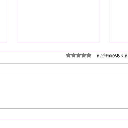
5つ星のうち0と評価され
まだ評価がありま
【2026.8.1(sat) U11 ボノス
【20
CUP 】
スC