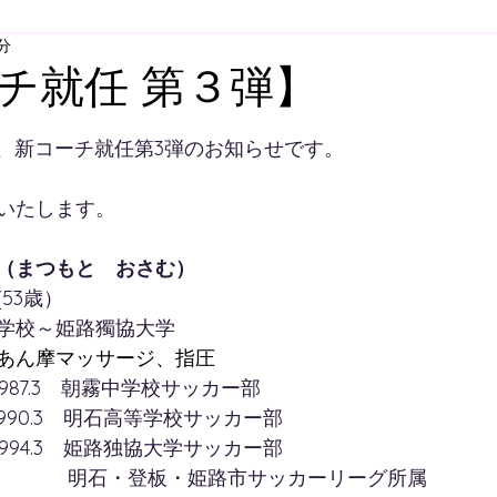
分
ア
U-12
U-11
U-10
U-９
U-8
U-
チ就任 第３弾】
と評価されています。
スクール
舞多聞スクール
プレゴスクール
き、新コーチ就任第3弾のお知らせです。
いたします。
ィスクール
大人向けウォーキングサッカー
スク
（まつもと　おさむ）
4(53歳）
すずらん方面スクールバス
明石方面スクールバス
学校～姫路獨協大学
あん摩マッサージ、指圧
4～1987.3　朝霧中学校サッカー部
4～1990.3　明石高等学校サッカー部
～1994.3　姫路独協大学サッカー部
4.3～　　　   明石・登板・姫路市サッカーリーグ所属