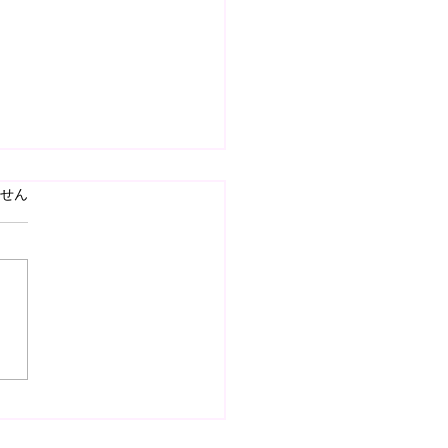
ています。
せん
26.8.1(sat) U8 ジュエル
UP 優勝】