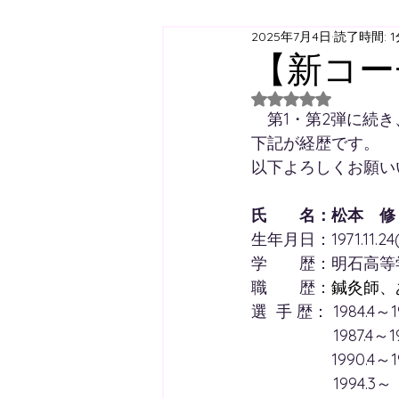
2025年7月4日
読了時間: 1
ジュニアユース
ジュニ
【新コー
5つ星のうちNaN
西神スクール
すずらん
　第1・第2弾に続
下記が経歴です。
以下よろしくお願い
日曜スクール
アジリテ
氏　　名：松本　修
生年月日：1971.11.2
西神方面スクールバス
学　　歴：明石高等
職　　歴：
鍼灸師、
選  手 歴： 1984.
コラム
　　　    　1987.
　　　　　1990.4
　　　　    199