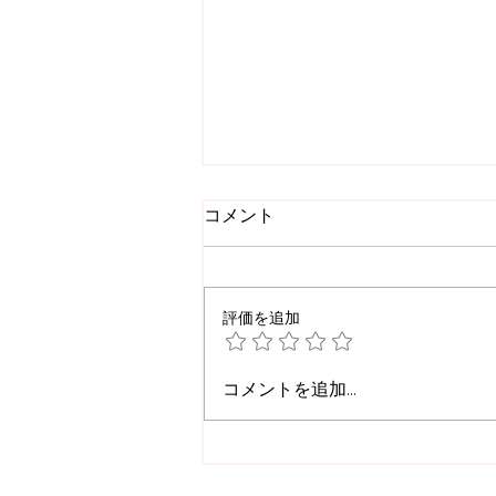
コメント
評価を追加
【2026.7.24(fri)-8.1(sat)
コメントを追加…
U15/14活動】