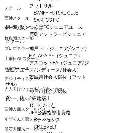
　　　　　フットサル
スクール
　　　　　　BANFF FUTSAL CLUB
西神スクール
　　　　　　SANTOS FC 
指  導  歴：つくばFCジュニアユース 
すずらんスクール
　　　　　鹿島アントラーズジュニア
舞多聞スクール
スクール 
　　　　　神戸FC（ジュニア/シニア) 
プレゴスクール
　　　　　MALAGA AF（ジュニア） 
土曜日GKスクール
　　　　　アスコットFA（ジュニア/ジ
日曜スクール
ュニアユース/レディース/社会人） 
　　　　　茨城県社会人選抜（フット
アジリティスクール
サル） 
大人向けウォーキングサッカー
　　　　　神戸市社会人選抜
資　　格：2級建築士
スクールQ&A
　　　　　TOEIC720点
西神方面スクールバス
　　　　　JFA公認指導者資格
すずらん方面スクールバス
　　　　　　Bライセンス
　　　　　　GK LEVEL1
明石方面スクールバス