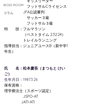
　　　　　　キッズリーダー 
BOSS ROOM
　　　　　　フットサルCライセンス 
　　　　　JFA公認審判
コラム
　　　　　　サッカー３級
　　　　　　フットサル３級 
特　　技：フルマラソン
　　　　　（ベストタイム 2:32:24）
　　　　　トレイルランニング
指導担当：ジュニアユースB（新中学1
年生）
氏　　名：松本慶吾（まつもと けい
ご）
生年月日：1987.3.26
保有資格：
理学療法士（スポーツ認定）
　　　　　JSPO-AT
                  JATI-ATI