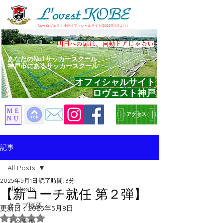
​New ロヴェスト神戸オフィシャルサイト(2023年4月より）
​明日への扉は、自動ドアじゃない
あなたのNo1サッカースクール
神戸市にあるサッカースクール
オフィシャルサイト
ロヴェスト神戸
ME
アクセス
NU
記事
All Posts
2025年5月1日
読了時間: 3分
All Posts
【新コーチ就任 第２弾】
クラブ概要
更新日：
2025年5月8日
5つ星のうちNaNと評価されています。
入会案内