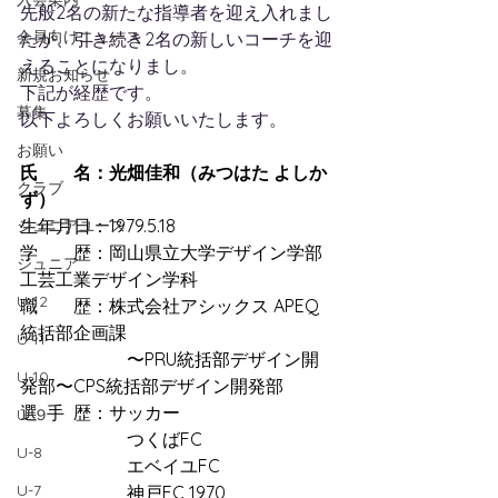
先般2名の新たな指導者を迎え入れまし
会員向けニュース
たが、引き続き2名の新しいコーチを迎
えることになりまし。
新規お知らせ
下記が経歴です。
募集
以下よろしくお願いいたします。
お願い
氏　　名：光畑佳和（みつはた よしか
クラブ
ず） 
生年月日：1979.5.18 
ジュニアユース
学　　歴：岡山県立大学デザイン学部
ジュニア
工芸工業デザイン学科 
U-12
職　　歴：株式会社アシックス APEQ
統括部企画課
U-11
　　　　　　〜PRU統括部デザイン開
U-10
発部〜CPS統括部デザイン開発部 
選  手  歴：サッカー
U-９
　　　　　　つくばFC
U-8
　　　　　　エベイユFC
U-7
　　　　　　神戸FC 1970