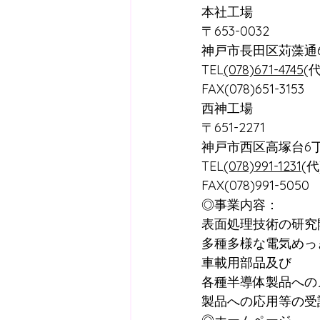
本社工場　
〒653-0032 
神戸市長田区苅藻通6
TEL
(078)671-4745
(代
FAX(078)651-3153
西神工場
〒651-2271 
神戸市西区高塚台6丁
TEL
(078)991-1231
(代
FAX(078)991-5050
◎事業内容：
表面処理技術の研究
多種多様な電気めっ
車載用部品及び
各種半導体製品への
製品への応用等の受