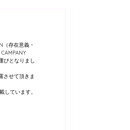
7
スクール
土曜日GKスクール
ION（存在意義・
AMPANY 
く運びとなりまし
ールQ&A
露させて頂きま
BOSS ROOM
載しています。