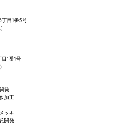
丁目1番5号
) 
目1番1号
) 　
開発
き加工
メッキ
託開発