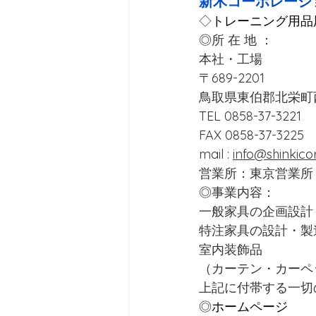
新木コーポレーシ
◇
トレーニング用品
◎所 在 地 ：
本社・工場
〒689-2201　
鳥取県東伯郡北栄町西園
TEL 0858-37-3221　
FAX 0858-37-3225
mail : 
info@shinkico
営業所：東京営業所
◎事業内容：
一般家具の企画設計
特注家具の設計・製
室内装飾品
（カーテン・カーペ
上記に付帯する一切
◎
ホームページ