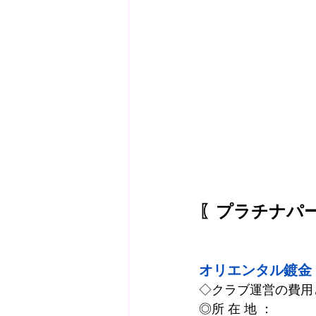
〖プラチナパ
オリエンタル鍍金
◇クラブ運営の費用
◎所 在 地 ：