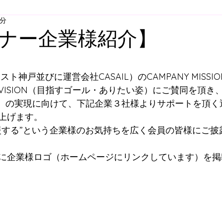
2分
ア
U-12
U-11
U-10
U-９
U-8
U-
ナー企業様紹介】
スクール
舞多聞スクール
プレゴスクール
と評価されています。
スト神戸並びに運営会社CASAIL）のCAMPANY MISS
 VISION（目指すゴール・ありたい姿）にご賛同を頂き、C
（事業）の実現に向けて、下記企業３社様よりサポートを頂
ィスクール
大人向けウォーキングサッカー
スク
上げます。
援する”という企業様のお気持ちを広く会員の皆様にご披
すずらん方面スクールバス
明石方面スクールバス
に企業様ロゴ（ホームページにリンクしています）を掲