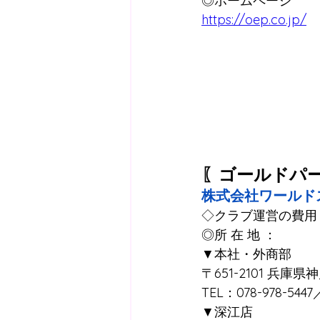
◎ホームページ
https://oep.co.jp/
〖ゴールドパ
株式会社ワールド
◇クラブ運営の費用
◎所 在 地 ：
▼本社・外商部
〒651-2101 兵
TEL：078-978-5447
▼深江店