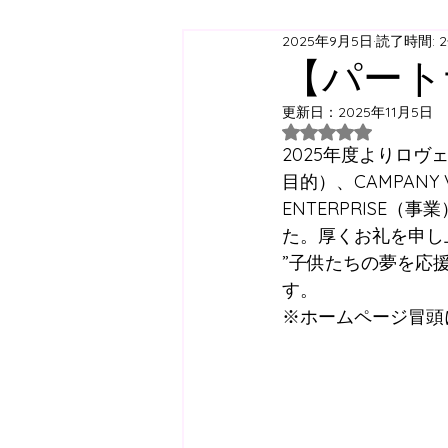
2025年9月5日
読了時間: 
ジュニアユース
ジュニ
【パート
更新日：
2025年11月5日
西神スクール
すずらん
5つ星のうちNaN
2025年度よりロヴェ
目的）、CAMPANY
ENTERPRISE
日曜スクール
アジリテ
た。厚くお礼を申し
”子供たちの夢を応
西神方面スクールバス
す。
※ホームページ冒頭
コラム