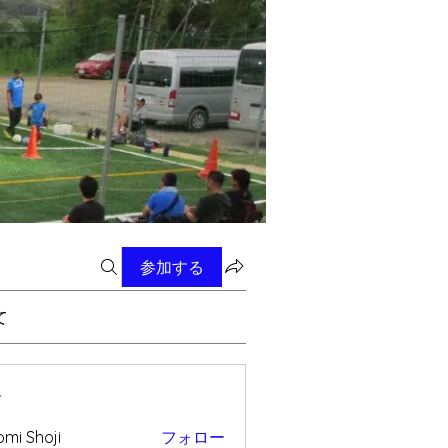
参加する
て
ー
mi Shoji
フォロー