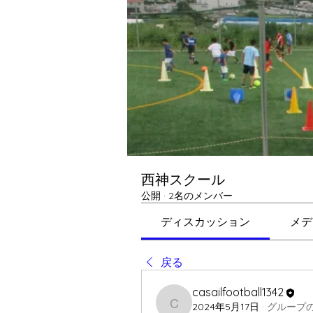
西神スクール
公開
·
2名のメンバー
ディスカッション
メデ
戻る
casailfootball1342
2024年5月17日
·
グループ
casailfootball1342