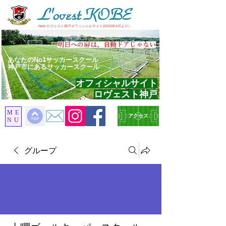
​New ロヴェスト神戸オフィシャルサイト(2023年4月より）
​明日への扉は、自動ドアじゃない
あなたのNo1サッカースクール
神戸市にあるサッカースクール
オフィシャルサイト
ロヴェスト神戸
ME
アクセス
NU
グループ