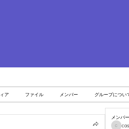
ィア
ファイル
メンバー
グループについ
メンバ
cas
casailfo