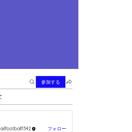
参加する
て
ー
ailfootball1342
フォロー
otball1342