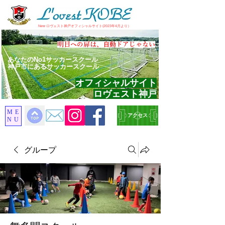
​New ロヴェスト神戸オフィシャルサイト(2023年4月より）
​明日への扉は、自動ドアじゃない
あなたのNo1サッカースクール
神戸市にあるサッカースクール
オフィシャルサイト
ロヴェスト神戸
ME
アクセス
NU
グループ