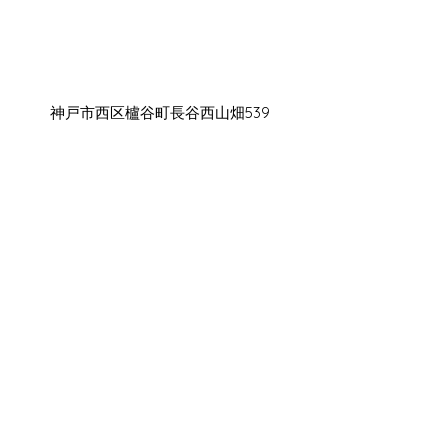
神戸市西区櫨谷町長谷西山畑539
cnkgcasail@gmail.com
078-201-8646
©2023
L'ovest KOBE & CASAIL CORPORATION
All
Rights Reserved