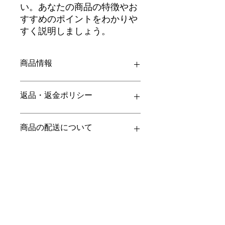
い。あなたの商品の特徴やお
すすめのポイントをわかりや
すく説明しましょう。
商品情報
商品の詳細を入力してください。サイ
返品・返金ポリシー
ズ、素材、取扱説明に加え、商品の特
徴やおすすめのポイントなどを説明し
ましょう。
返品・返金ポリシーを入力してくださ
商品の配送について
い。顧客が商品に満足しなかった場合
や、不備があった場合に行う手続きの
手順などを説明しましょう。内容を明
配送地域、料金、所要時間、梱包な
確にすることで顧客からの信頼を獲得
ど、商品の配送に関する情報を入力し
し、安心して商品を購入していただけ
てください。配送情報を明確にするこ
ます。
とで顧客からの信頼を獲得し、安心し
て商品を購入していただけます。
神戸市西区櫨谷町長谷西山畑539
cnkgcasail@gmail.com