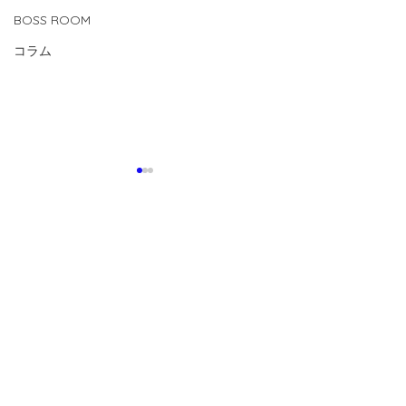
BOSS ROOM
コラム
コメント
0.0 / 5（0）
コメントと評価...
【2026.8.1(sat) U11 ボノス
【2026.8.1(sat
CUP 】
ルスCUP 優勝】