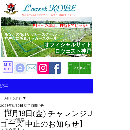
​New ロヴェスト神戸オフィシャルサイト(2023年4月より）
​明日への扉は、自動ドアじゃない
あなたのNo1サッカースクール
神戸市にあるサッカースクール
オフィシャルサイト
ロヴェスト神戸
ME
アクセス
NU
記事
All Posts
2023年8月9日
読了時間: 1分
All Posts
【8月18日(金) チャレンジU
クラブ概要
コース 中止のお知らせ】