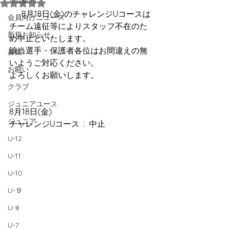
入会案内
5つ星のうちNaNと評価されています。
      8月18日(金)のチャレンジUコースは
会員向けニュース
チーム遠征等によりスタッフ不在のた
新規お知らせ
め中止といたします。
該当選手・保護者各位はお間違えの無
募集
いようご対応ください。
お願い
よろしくお願いします。
クラブ
ジュニアユース
8月18日(金)
ジュニア
チャレンジUコース  :  中止
U-12
U-11
U-10
U-９
U-8
U-7