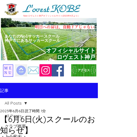
​New ロヴェスト神戸オフィシャルサイト(2023年4月より）
​明日への扉は、自動ドアじゃない
あなたのNo1サッカースクール
神戸市にあるサッカースクール
オフィシャルサイト
ロヴェスト神戸
ME
アクセス
NU
記事
All Posts
2023年6月6日
読了時間: 1分
All Posts
【6月6日(火)スクールのお
クラブ概要
知らせ】
入会案内