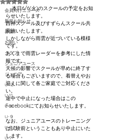
5つ星のうちNaNと評価されています。
     本日6/6(火)のスクールの予定をお知
会員向けニュース
らせいたします。
新規お知らせ
西神スクール及びすずらんスクール共
実施いたします。
募集
しかしながら雨雲が近づいている模様
お願い
です。
クラブ
あくまで雨雲レーダーを参考にした情
報です。
ジュニアユース
天候の影響でスクールが早めに終了す
ジュニア
る場合もございますので、着替えやお
迎えに関して各ご家庭でご対応くださ
U-12
い。
U-11
途中で中止になった場合はこの
Facebookにてお知らせいたします。
U-10
U-９
なお、ジュニアユースのトレーニング
U-8
は試験前ということもあり中止にいた
します。
U-7