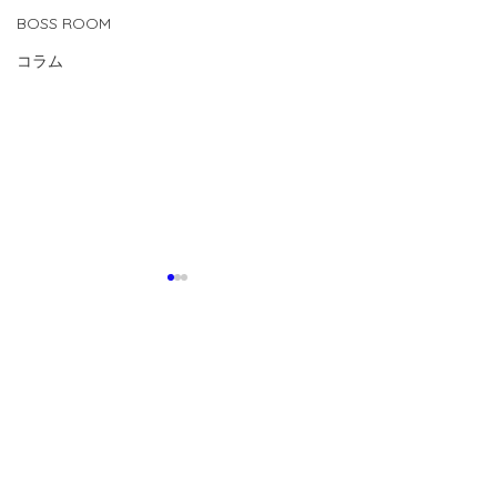
BOSS ROOM
コラム
コメント
0.0 / 5（0）
コメントと評価...
【2026.7.24(fri)-8.1(sat)
【2026.8.1(sat
U15/14活動】
CUP 】