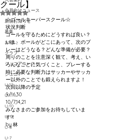
クール】
会員向けニュース
5つ星のうちNaNと評価されています。
☆ゴールキーパースクール☆
新規お知らせ
状況判断
募集
ゴールを守るためにどうすれば良い？
いま、ボールがどこにあって、次のプ
お願い
レーはどうなる？どんな準備が必要？
クラブ
周りのことを注意深く観て、考え、い
ジュニアユース
ろんなことに気づくこと、プレーする
時に必要な判断力はサッカーやサッカ
ジュニア
ー以外のことでも鍛えられますよ！
U-12
次回以降の予定
9/16,30
U-11
10/7,14,21
U-10
みなさまのご参加をお待ちしていま
U-９
す！
by 林
U-8
U-7