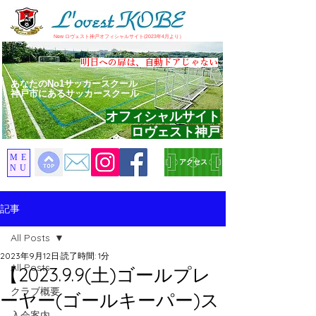
​New ロヴェスト神戸オフィシャルサイト(2023年4月より）
​明日への扉は、自動ドアじゃない
あなたのNo1サッカースクール
神戸市にあるサッカースクール
オフィシャルサイト
ロヴェスト神戸
ME
アクセス
NU
記事
All Posts
2023年9月12日
読了時間: 1分
All Posts
【2023.9.9(土)ゴールプレ
クラブ概要
ーヤー(ゴールキーパー)ス
入会案内