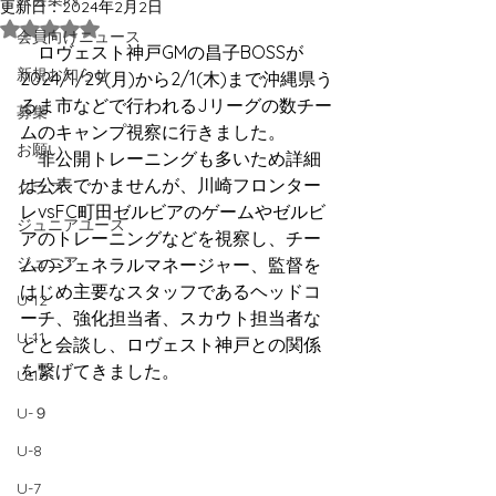
更新日：
2024年2月2日
5つ星のうちNaNと評価されています。
会員向けニュース
    ロヴェスト神戸GMの昌子BOSSが
新規お知らせ
2024/1/29(月)から2/1(木)まで沖縄県う
るま市などで行われるJリーグの数チー
募集
ムのキャンプ視察に行きました。
お願い
    非公開トレーニングも多いため詳細
は公表でかませんが、川崎フロンター
クラブ
レvsFC町田ゼルビアのゲームやゼルビ
ジュニアユース
アのトレーニングなどを視察し、チー
ジュニア
ムのジェネラルマネージャー、監督を
はじめ主要なスタッフであるヘッドコ
U-12
ーチ、強化担当者、スカウト担当者な
U-11
どと会談し、ロヴェスト神戸との関係
を繋げてきました。
U-10
U-９
U-8
U-7