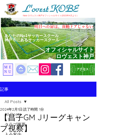
​New ロヴェスト神戸オフィシャルサイト(2023年4月より）
​明日への扉は、自動ドアじゃない
あなたのNo1サッカースクール
神戸市にあるサッカースクール
オフィシャルサイト
ロヴェスト神戸
ME
アクセス
NU
記事
All Posts
2024年2月1日
読了時間: 1分
All Posts
【昌子GM Jリーグキャン
クラブ概要
プ視察】
入会案内