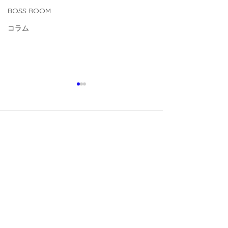
BOSS ROOM
コラム
コメント
0.0 / 5（0）
コメントと評価...
【2026.7.24(fri)-8.1(sat)
【2026.8.1(sat
U15/14活動】
CUP 】
神戸市西区櫨谷町長谷西山畑539