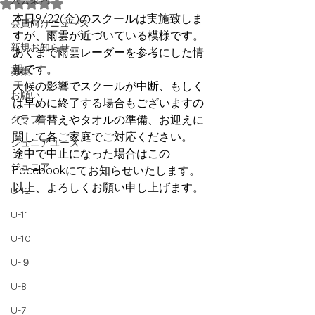
5つ星のうちNaNと評価されています。
本日9/22(金)のスクールは実施致しま
会員向けニュース
すが、雨雲が近づいている模様です。
新規お知らせ
あくまで雨雲レーダーを参考にした情
報です。
募集
天候の影響でスクールが中断、もしく
お願い
は早めに終了する場合もございますの
クラブ
で、着替えやタオルの準備、お迎えに
関して各ご家庭でご対応ください。
ジュニアユース
途中で中止になった場合はこの
ジュニア
Facebookにてお知らせいたします。
以上、よろしくお願い申し上げます。
U-12
U-11
U-10
U-９
U-8
U-7