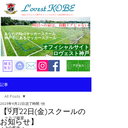
​New ロヴェスト神戸オフィシャルサイト(2023年4月より）
​明日への扉は、自動ドアじゃない
あなたのNo1サッカースクール
神戸市にあるサッカースクール
オフィシャルサイト
ロヴェスト神戸
ME
アクセス
NU
記事
All Posts
2023年9月22日
読了時間: 1分
All Posts
【9月22日(金)スクールの
クラブ概要
お知らせ】
入会案内