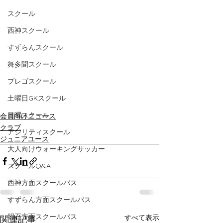
スクール
西神スクール
すずらんスクール
舞多聞スクール
プレゴスクール
土曜日GKスクール
日曜スクール
会員向けニュース
クラブ
アジリティスクール
ジュニアユース
大人向けウォーキングサッカー
スクールQ&A
西神方面スクールバス
すずらん方面スクールバス
明石方面スクールバス
すべて表示
関連記事