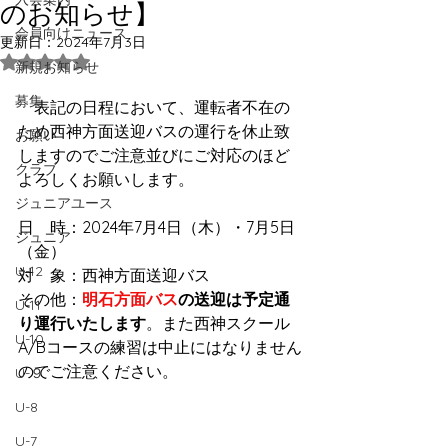
のお知らせ】
会員向けニュース
更新日：
2024年7月3日
5つ星のうちNaNと評価されています。
新規お知らせ
募集
　表記の日程において、運転者不在の
ため西神方面送迎バスの運行を休止致
お願い
しますのでご注意並びにご対応のほど
クラブ
よろしくお願いします。
ジュニアユース
日　時：2024年7月4日（木）・7月5日
ジュニア
（金）
U-12
対　象：西神方面送迎バス
その他：
明石方面バス
の送迎は予定通
U-11
り運行いたします
。また西神スクール
U-10
A/Bコースの練習は中止にはなりません
のでご注意ください。
U-９
U-8
U-7