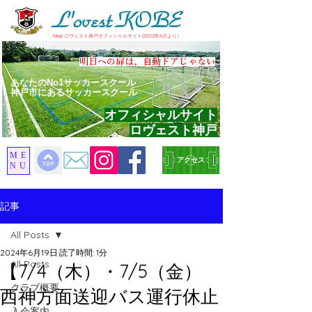
​New ロヴェスト神戸オフィシャルサイト(2023年4月より）
​明日への扉は、自動ドアじゃない
あなたのNo1サッカースクール
神戸市にあるサッカースクール
オフィシャルサイト
ロヴェスト神戸
ME
アクセス
NU
記事
All Posts
2024年6月19日
読了時間: 1分
All Posts
【7/4（木）・7/5（金）
クラブ概要
西神方面送迎バス運行休止
入会案内