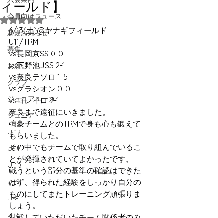
ィールド】
会員向けニュース
5つ星のうちNaNと評価されています。
6/13(土)@ヤナギフィールド
新規お知らせ
U11/TRM
募集
vs長岡京SS 0-0
vs下野池JSS 2-1
お願い
vs奈良テソロ 1-5
クラブ
vsグラシオン 0-0
ジュニアユース
vsゴレイロ 2-1
奈良まで遠征にいきました。
ジュニア
強豪チームとのTRMで身も心も鍛えて
U-12
もらいました。
その中でもチームで取り組んでいるこ
U-11
とが発揮されていてよかったです。
U-10
戦うという部分の基準の確認はできた
U-９
はず、得られた経験をしっかり自分の
ものにしてまたトレーニング頑張りま
U-8
しょう。
U-7
対戦していただいたチーム関係者のみ