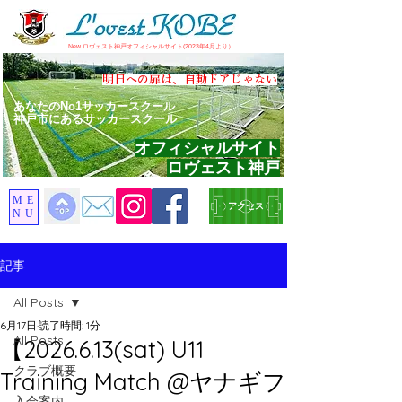
​New ロヴェスト神戸オフィシャルサイト(2023年4月より）
​明日への扉は、自動ドアじゃない
あなたのNo1サッカースクール
神戸市にあるサッカースクール
オフィシャルサイト
ロヴェスト神戸
ME
アクセス
NU
記事
All Posts
6月17日
読了時間: 1分
All Posts
【2026.6.13(sat) U11
クラブ概要
Training Match @ヤナギフ
入会案内