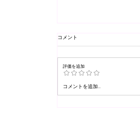
コメント
評価を追加
【2026.7.24(fri)-8.1(sat)
コメントを追加…
U15/14活動】