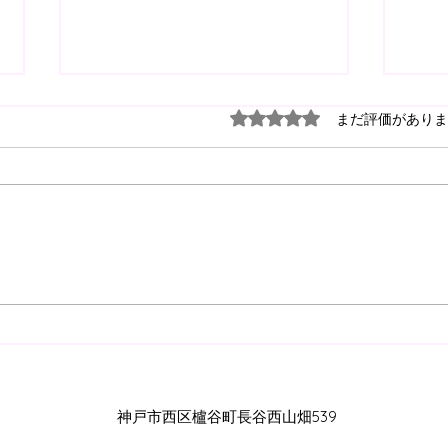
5つ星のうち0と評価され
まだ評価がありま
【2026.8.1(sat) U11 ボノス
【20
CUP 】
スC
神戸市西区櫨谷町長谷西山畑539