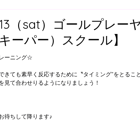
ア
U-12
U-11
U-10
U-９
U-8
U-
.6.13（sat）ゴールプレー
キーパー）スクール】
スクール
舞多聞スクール
プレゴスクール
と評価されています。
レーニング☆
ィスクール
大人向けウォーキングサッカー
スク
できても素早く反応するために〝タイミング”をとるこ
を見て合わせりるようになりましょう！
すずらん方面スクールバス
明石方面スクールバス
お待ちして降ります♪