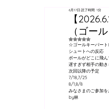
6月17日
読了時間: 1分
ジュニアユース
ジュニ
【2026
（ゴール
西神スクール
すずらん
5つ星のうちNaN
☆ゴールキーパート
日曜スクール
アジリテ
シュートへの反応
ボールがどこに飛ん
遅すぎず相手の動き
西神方面スクールバス
次回以降の予定
7/18,7/25
8/1,8/8
コラム
みなさまのご参加を
by林