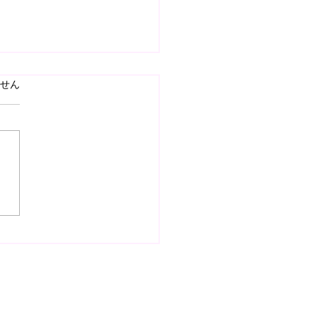
ています。
せん
26.8.1(sat) U8 ジュエル
UP 優勝】