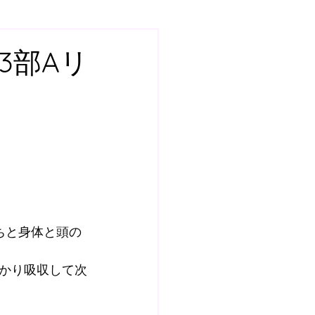
7
スクール
ーグ3部Aリ
土曜日GKスクール
ールQ&A
BOSS ROOM
ちと身体と頭の
かり吸収して次