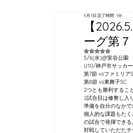
5月7日
読了時間: 1分
ジュニアユース
ジュニ
【2026.
ーグ第７
西神スクール
すずらん
5つ星のうちNaN
5/6(水)@室谷公園
日曜スクール
アジリテ
U10/神戸市サッカ
第7節 vsファミリアSC
第8節 vs東舞子SC　 
西神方面スクールバス
2つとも勝利するこ
2試合目は修整し入
準備を自分のなかで
コラム
個人的な課題もたく
の試合で発揮できる
対戦していただたチ