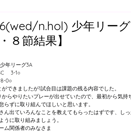
ア
U-12
U-11
U-10
U-９
U-8
U-
5.6(wed/n.hol) 少年リ
・８節結果】
スクール
舞多聞スクール
プレゴスクール
と評価されています。
ィスクール
大人向けウォーキングサッカー
スク
ー少年リーグ3A
 　3-1○
8-0○
すずらん方面スクールバス
明石方面スクールバス
とができましたが1試合目は課題の残る内容でした。
りからやりたいプレーが出せていたので、最初から気持
怠らずに取り組んでほしいと思います。
さん出ていろんなことを教えてもらったはずです、しっ
ように取り組みましょう。
ーム関係者のみなさま