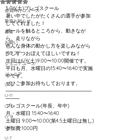
5つ星のうちNaNと評価されています。
5/16(土)プレゴスクール
会員向けニュース
暑い中でしたがたくさんの選手が参加
新規お知らせ
してくれました！
ボールを触るところから、動きなが
募集
ら、走りながら
お願い
色んな身体の動かし方を楽しみながら
クラブ
少しずつおぼえてほしいですね！
次回は6/6(土)9:00〜10:00開催です。
ジュニアユース
平日も月、水曜日の15:40〜16:40で実施
ジュニア
中です。
ぜひご参加お待ちしております。
U-12
─────────────────────────
U-11
────
プレゴスクール(年長、年中)
U-10
月・水曜日 15:40〜16:40
U-９
土曜日 9:00〜10:00(第4.5土曜日は無し)
U-8
参加費:1000円
U-7