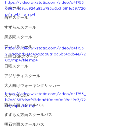
https://video.wixstatic.com/video/a4f753_
スクール
09834439dc924a82a783d6b3f581fe39/720
p/mp4/file.mp4
西神スクール
すずらんスクール
舞多聞スクール
プレゴスクール
https://video.wixstatic.com/video/a4f753_
291acbbd2e1c49a2aa8a10c5b64a6b4e/72
土曜日GKスクール
0p/mp4/file.mp4
日曜スクール
アジリティスクール
大人向けウォーキングサッカー
https://video.wixstatic.com/video/a4f753_
スクールQ&A
b7d68587d6bf43daa640dea0d89c49c3/72
西神方面スクールバス
0p/mp4/file.mp4
すずらん方面スクールバス
明石方面スクールバス