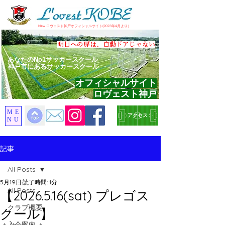
​New ロヴェスト神戸オフィシャルサイト(2023年4月より）
​明日への扉は、自動ドアじゃない
あなたのNo1サッカースクール
神戸市にあるサッカースクール
オフィシャルサイト
ロヴェスト神戸
ME
アクセス
NU
記事
All Posts
5月19日
読了時間: 1分
All Posts
【2026.5.16(sat) プレゴス
クラブ概要
クール】
入会案内