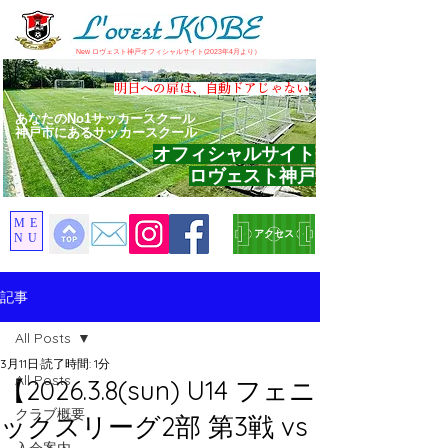
​New ロヴェスト神戸オフィシャルサイト(2023年4月より）
​明日への扉は、自動ドアじゃない
あなたのNo1サッカースクール
神戸市にあるサッカースクール
オフィシャルサイト
ロヴェスト神戸
ME
アクセス
NU
記事
All Posts
3月11日
読了時間: 1分
All Posts
【2026.3.8(sun) U14 フェニ
クラブ概要
ックスリーグ2部 第3戦 vs