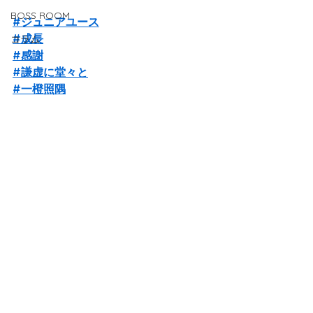
BOSS ROOM
#ジュニアユース
#成長
コラム
#感謝
#謙虚に堂々と
#一橙照隅