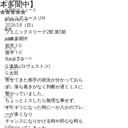
入会案内
本多聞中】
会員向けニュース
5つ星のうちNaNと評価されています。
ジュニアユース U14
新規お知らせ
2026.3.8（日）
募集
フェニックスリーグ2部 第3節
vs本多聞中
お願い
前半 1-0
クラブ
後半 1-0
ジュニアユース
Total 2-0
G.遠坂 (ロヴェストJr)
ジュニア
G.太田
U-12
寄せてきた相手の状況が分かっておら
ず、落ち着きがなく判断が遅くミスに
U-11
繋がっていました。
U-10
ちょっとミスしたら無理な事せず、
U-９
ギリギリになった時に一か八かのプレ
ーが多くなり
U-8
チャンスになりかける時や肝心な時も
U-7
バタついてしまった。