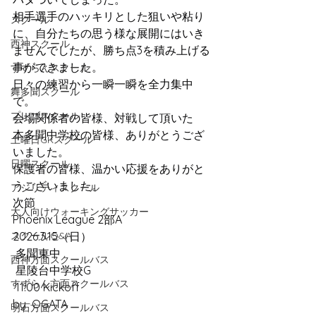
相手選手のハッキリとした狙いや粘り
スクール
に、自分たちの思う様な展開にはいき
西神スクール
ませんでしたが、勝ち点3を積み上げる
事ができました。
すずらんスクール
日々の練習から一瞬一瞬を全力集中
舞多聞スクール
で。
プレゴスクール
会場関係者の皆様、対戦して頂いた
本多聞中学校の皆様、ありがとうござ
土曜日GKスクール
いました。
日曜スクール
保護者の皆様、温かい応援をありがと
うございました。
アジリティスクール
次節
大人向けウォーキングサッカー
Phoenix League 2部A
スクールQ&A
2026.3.15（日）
 多聞東中
西神方面スクールバス
 星陵台中学校G
すずらん方面スクールバス
 11:00 Kickoff
by  OGATA
明石方面スクールバス