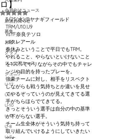
ロ】
会員向けニュース
5つ星のうちNaNと評価されています。
3/25(水)@ヤナギフィールド
新規お知らせ
TRM/U10.U9
募集
vsYF奈良テソロ
vsクレアール
お願い
春休みということで平日でもTRM。
クラブ
やれること、やらないといけないこと
ジュニアユース
を100%でやりながらその中でもチャレ
ンジや目的を持ったプレーを。
ジュニア
強豪チームに対し、相手をリスペクト
U-12
しながらも戦う気持ちとか違いを見せ
てやるぞっていうのが見えてきてる選
U-11
手がちらほらでてきてる。
U-10
きっとそういう選手は自分の中の基準
U-９
が下がらない選手。
チーム生全体がそういう気持ち持って
U-8
取り組んでいけるようにしていきたい
U-7
です。