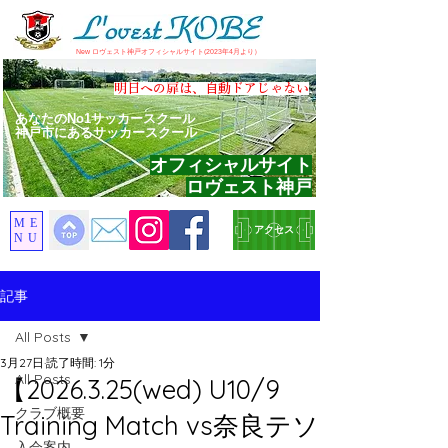
​New ロヴェスト神戸オフィシャルサイト(2023年4月より）
​明日への扉は、自動ドアじゃない
あなたのNo1サッカースクール
神戸市にあるサッカースクール
オフィシャルサイト
ロヴェスト神戸
ME
アクセス
NU
記事
All Posts
3月27日
読了時間: 1分
All Posts
【2026.3.25(wed) U10/9
クラブ概要
Training Match vs奈良テソ
入会案内