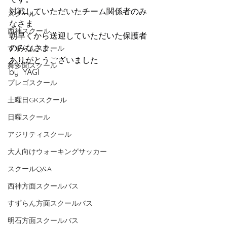
対戦していただいたチーム関係者のみ
スクール
なさま
西神スクール
朝早くから送迎していただいた保護者
のみなさま、
すずらんスクール
ありがとうございました
舞多聞スクール
by  YAGI
プレゴスクール
土曜日GKスクール
日曜スクール
アジリティスクール
大人向けウォーキングサッカー
スクールQ&A
西神方面スクールバス
すずらん方面スクールバス
明石方面スクールバス