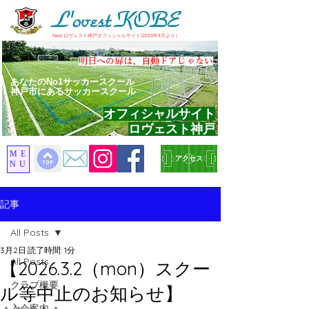
​New ロヴェスト神戸オフィシャルサイト(2023年4月より）
​明日への扉は、自動ドアじゃない
あなたのNo1サッカースクール
神戸市にあるサッカースクール
オフィシャルサイト
ロヴェスト神戸
ME
アクセス
NU
記事
All Posts
3月2日
読了時間: 1分
All Posts
【2026.3.2（mon）スクー
クラブ概要
ル等中止のお知らせ】
入会案内