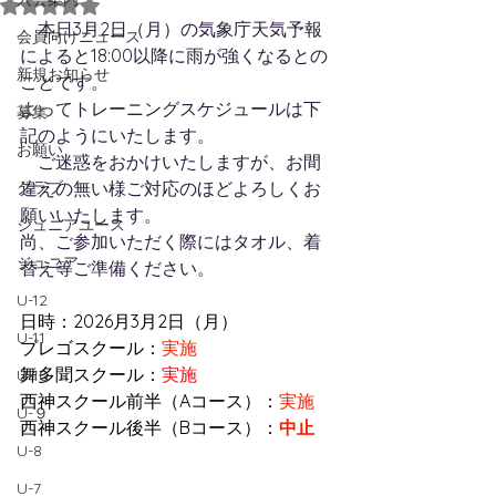
5つ星のうちNaNと評価されています。
　本日3月2日（月）の気象庁天気予報
会員向けニュース
によると18:00以降に雨が強くなるとの
新規お知らせ
ことです。
よってトレーニングスケジュールは下
募集
記のようにいたします。
お願い
　ご迷惑をおかけいたしますが、お間
クラブ
違えの無い様ご対応のほどよろしくお
願いいたします。
ジュニアユース
尚、ご参加いただく際にはタオル、着
ジュニア
替え等ご準備ください。
U-12
日時：2026月3月2日（月）　
U-11
プレゴスクール：
実施
舞多聞スクール：
実施
U-10
西神スクール前半（Aコース）：
実施
U-９
西神スクール後半（Bコース）：
中止
U-8
U-7