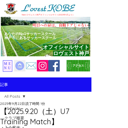
​New ロヴェスト神戸オフィシャルサイト(2023年4月より）
​明日への扉は、自動ドアじゃない
あなたのNo1サッカースクール
神戸市にあるサッカースクール
オフィシャルサイト
ロヴェスト神戸
ME
アクセス
NU
記事
All Posts
2025年9月22日
読了時間: 1分
All Posts
【2025.9.20（土）U7
クラブ概要
Training Match】
入会案内