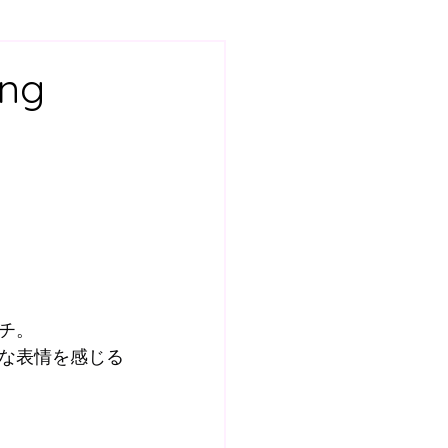
7
スクール
ing
土曜日GKスクール
ールQ&A
BOSS ROOM
チ。
な表情を感じる