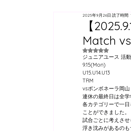
2025年9月26日
読了時間: 
ジュニアユース
ジュニ
【2025.9
Match v
西神スクール
すずらん
5つ星のうちNaN
ジュニアユース 活
日曜スクール
アジリテ
9.15(Mon)
U15.U14.U13
TRM
西神方面スクールバス
vsボンボネーラ岡山
連休の最終日は全学
各カテゴリーで一日
コラム
ことができました。
試合ごとに考えさせ
浮き沈みがあるのも