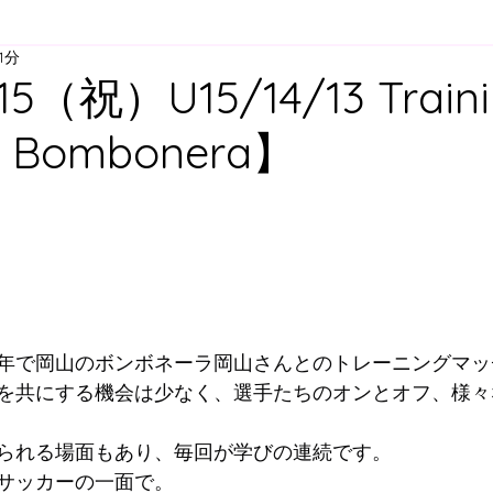
1分
ア
U-12
U-11
U-10
U-９
U-8
U-
.15（祝）U15/14/13 Train
s Bombonera】
スクール
舞多聞スクール
プレゴスクール
と評価されています。
動
ィスクール
大人向けウォーキングサッカー
スク
すずらん方面スクールバス
明石方面スクールバス
年で岡山のボンボネーラ岡山さんとのトレーニングマッ
を共にする機会は少なく、選手たちのオンとオフ、様々
られる場面もあり、毎回が学びの連続です。
サッカーの一面で。