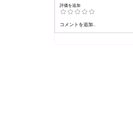
評価を追加
【事務局夏期休業のお知ら
コメントを追加…
せ】