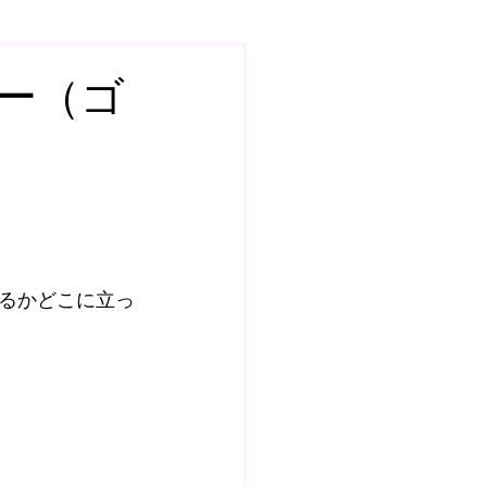
7
スクール
ヤー（ゴ
土曜日GKスクール
ールQ&A
るかどこに立っ
BOSS ROOM