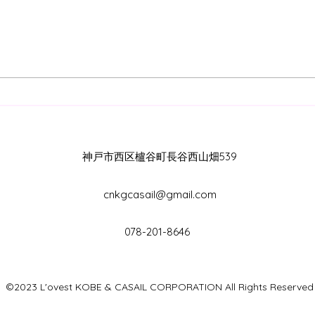
【2026.7.24(fri)-8.1(sat)
【202
U15/14活動】
CUP
神戸市西区櫨谷町長谷西山畑539
cnkgcasail@gmail.com
078-201-8646
©2023
L'ovest KOBE & CASAIL CORPORATION
All Rights Reserved