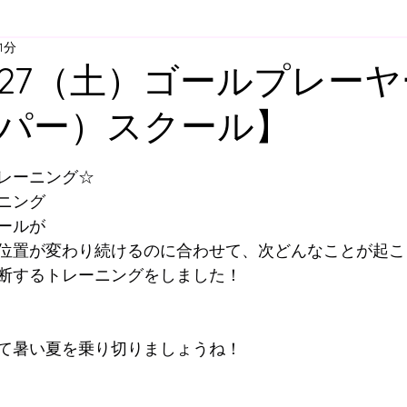
1分
ア
U-12
U-11
U-10
U-９
U-8
U-
.7.27（土）ゴールプレー
パー）スクール】
スクール
舞多聞スクール
プレゴスクール
と評価されています。
レーニング☆
ィスクール
大人向けウォーキングサッカー
スク
ニング
ールが
位置が変わり続けるのに合わせて、次どんなことが起こ
すずらん方面スクールバス
明石方面スクールバス
断するトレーニングをしました！
て暑い夏を乗り切りましょうね！