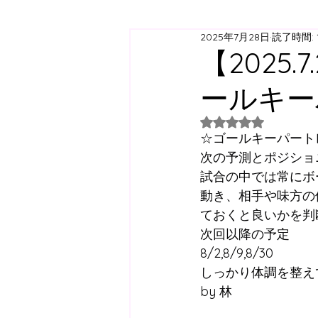
2025年7月28日
読了時間: 
ジュニアユース
ジュニ
【2025
ールキー
西神スクール
すずらん
5つ星のうちNaN
☆ゴールキーパート
日曜スクール
アジリテ
次の予測とポジショ
試合の中では常にボ
動き、相手や味方の
西神方面スクールバス
ておくと良いかを判
次回以降の予定
8/2,8/9,8/30
コラム
しっかり体調を整え
by 林