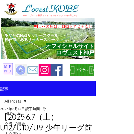
​New ロヴェスト神戸オフィシャルサイト(2023年4月より）
​明日への扉は、自動ドアじゃない
あなたのNo1サッカースクール
神戸市にあるサッカースクール
オフィシャルサイト
ロヴェスト神戸
ME
アクセス
NU
記事
All Posts
2025年6月13日
読了時間: 1分
All Posts
【2025.6.7（土）
クラブ概要
U12/U10/U9 少年リーグ前