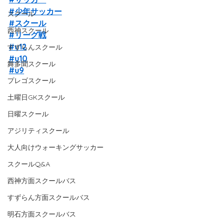
#少年サッカー
スクール
#スクール
西神スクール
#リーグ戦
#u12
すずらんスクール
#u10
舞多聞スクール
#u9
プレゴスクール
土曜日GKスクール
日曜スクール
アジリティスクール
大人向けウォーキングサッカー
スクールQ&A
西神方面スクールバス
すずらん方面スクールバス
明石方面スクールバス