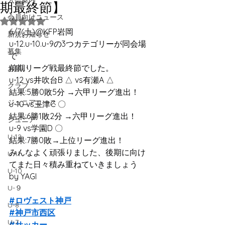
入会案内
期最終節】
会員向けニュース
5つ星のうちNaNと評価されています。
6/7(土)@KFP岩岡
新規お知らせ
u-12.u-10.u-9の3つカテゴリーが同会場
募集
で
前期リーグ戦最終節でした。
お願い
u-12 vs井吹台B △ vs有瀬A △
クラブ
結果:5勝0敗5分 →六甲リーグ進出！
ジュニアユース
u-10 vs玉津C 〇
結果:6勝1敗2分 →六甲リーグ進出！
ジュニア
u-9 vs学園D 〇
U-12
結果:7勝0敗→上位リーグ進出！
みんなよく頑張りました、後期に向け
U-11
てまた日々積み重ねていきましょう
U-10
by YAGI
U-９
#ロヴェスト神戸
U-8
#神戸市西区
U-7
#サッカー