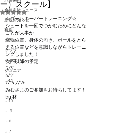
ー）スクール】
会員向けニュース
5つ星のうちNaNと評価されています。
☆ゴールキーパートレーニング☆
新規お知らせ
シュートを一回でつかむためにどんな
募集
ことが大事か
立つ位置、身体の向き、ボールをとら
お願い
える位置などを意識しながらトレーニ
クラブ
ングしました！
ジュニアユース
次回以降の予定
5/31
ジュニア
6/21
U-12
7/19,7/26
みなさまのご参加をお待ちしてます！
U-11
by 林
U-10
U-９
U-8
U-7