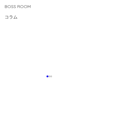
BOSS ROOM
コラム
コメント
0.0 / 5（0）
コメントと評価...
【2026.7.24(fri)-8.1(sat)
【2026.8.1(sat
U15/14活動】
CUP 】