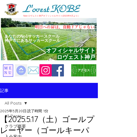
​New ロヴェスト神戸オフィシャルサイト(2023年4月より）
​明日への扉は、自動ドアじゃない
あなたのNo1サッカースクール
神戸市にあるサッカースクール
オフィシャルサイト
ロヴェスト神戸
ME
アクセス
NU
記事
All Posts
2025年5月20日
読了時間: 1分
All Posts
【2025.5.17（土）ゴールプ
クラブ概要
レーヤー（ゴールキーパ
入会案内