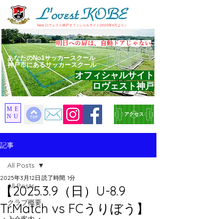
​New ロヴェスト神戸オフィシャルサイト(2023年4月より）
​明日への扉は、自動ドアじゃない
あなたのNo1サッカースクール
神戸市にあるサッカースクール
オフィシャルサイト
ロヴェスト神戸
ME
アクセス
NU
記事
All Posts
2025年3月12日
読了時間: 1分
All Posts
【2025.3.9（日）U-8.9
クラブ概要
Tr.Match vs FCうりぼう】