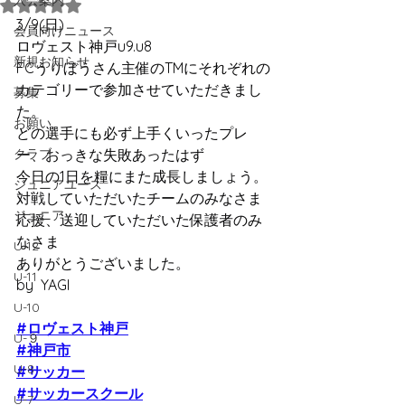
入会案内
5つ星のうちNaNと評価されています。
3/9(日)
会員向けニュース
ロヴェスト神戸u9.u8
新規お知らせ
FCうりぼうさん主催のTMにそれぞれの
カテゴリーで参加させていただきまし
募集
た。
お願い
どの選手にも必ず上手くいったプレ
クラブ
ー、おっきな失敗あったはず
今日の1日を糧にまた成長しましょう。
ジュニアユース
対戦していただいたチームのみなさま
ジュニア
応援、送迎していただいた保護者のみ
なさま
U-12
ありがとうございました。
U-11
by  YAGI
U-10
#ロヴェスト神戸
U-９
#神戸市
U-8
#サッカー
#サッカースクール
U-7