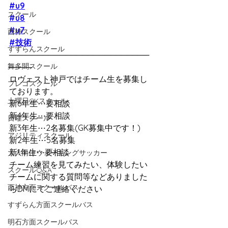
#u9
スクール
#u8
#u7
西神スクール
#技術
すずらんスクール
─────────────────────────
舞多聞スクール
────
ロヴェスト神戸ではチーム生を募集し
プレゴスクール
ております。
土曜日GKスクール
新6年生⋯要相談
新4年生⋯要相談
日曜スクール
新3年生⋯2名募集(GK募集中です！)
アジリティスクール
新2年生⋯5名募集
新1年生⋯要相談
大人向けウォーキングサッカー
チーム練習を見てみたい、体験したい
スクールQ&A
チームに関する質問等などありました
西神方面スクールバス
らDMにてご連絡ください
すずらん方面スクールバス
明石方面スクールバス