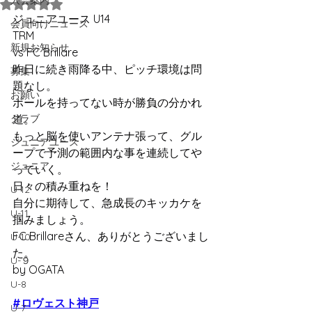
入会案内
5つ星のうちNaNと評価されています。
ジュニアユース U14
会員向けニュース
TRM
新規お知らせ
vs FC Brillare
昨日に続き雨降る中、ピッチ環境は問
募集
題なし。
お願い
ボールを持ってない時が勝負の分かれ
クラブ
道。
もっと脳を使いアンテナ張って、グル
ジュニアユース
ープで予測の範囲内な事を連続してや
ジュニア
っていく。
日々の積み重ねを！
U-12
自分に期待して、急成長のキッカケを
U-11
掴みましょう。
FC Brillareさん、ありがとうございまし
U-10
た。
U-９
by OGATA
U-8
#ロヴェスト神戸
U-7