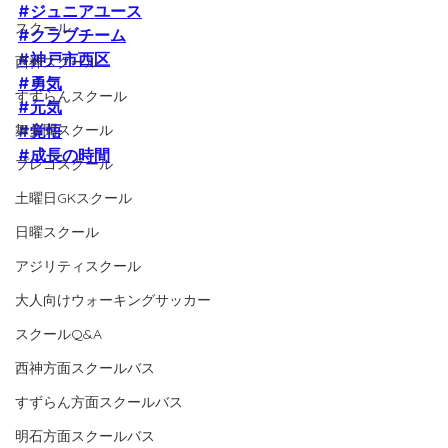
#ジュニアユース
スクール
#クラブチーム
#神戸市西区
西神スクール
#勇気
すずらんスクール
#元気
舞多聞スクール
#覚悟
#成長の時間
プレゴスクール
土曜日GKスクール
日曜スクール
アジリティスクール
大人向けウォーキングサッカー
スクールQ&A
西神方面スクールバス
すずらん方面スクールバス
明石方面スクールバス