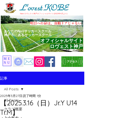
​New ロヴェスト神戸オフィシャルサイト(2023年4月より）
​明日への扉は、自動ドアじゃない
あなたのNo1サッカースクール
神戸市にあるサッカースクール
オフィシャルサイト
ロヴェスト神戸
ME
アクセス
NU
記事
All Posts
2025年3月27日
読了時間: 1分
All Posts
【2025.3.16（日）Jr.Y U14
クラブ概要
Tr.M】