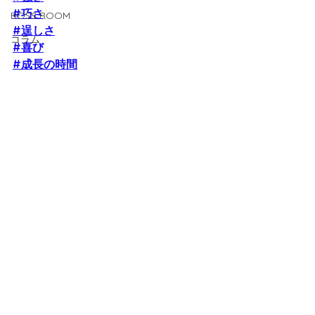
#巧さ
BOSS ROOM
#逞しさ
コラム
#喜び
#成長の時間