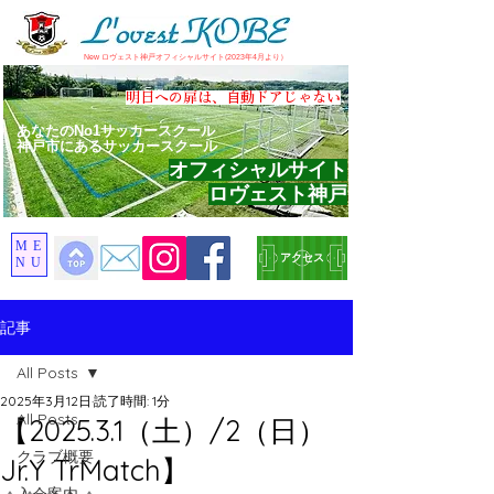
​New ロヴェスト神戸オフィシャルサイト(2023年4月より）
​明日への扉は、自動ドアじゃない
あなたのNo1サッカースクール
神戸市にあるサッカースクール
オフィシャルサイト
ロヴェスト神戸
ME
アクセス
NU
記事
All Posts
2025年3月12日
読了時間: 1分
All Posts
【2025.3.1（土）/2（日）
クラブ概要
Jr.Y TrMatch】