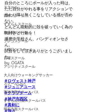
自分のところにボールが入った時は、
スクール
ただ自分がやれる事をリアクションで
当たり障り無くこなしている感が否め
西神スクール
ない。
すずらんスクール
どんどん能動的に殻を破っていく為の
舞多聞スクール
気付きと行動を！
播磨中学校さん、バンディオンセさ
プレゴスクール
ん。
土曜日GKスクール
試合をして頂きありがとうございまし
た。
日曜スクール
by  OGATA
アジリティスクール
大人向けウォーキングサッカー
#ロヴェスト神戸
スクールQ&A
#ジュニアユース
西神方面スクールバス
#クラブチーム
#神戸市西区
すずらん方面スクールバス
#真剣に
明石方面スクールバス
#強さ