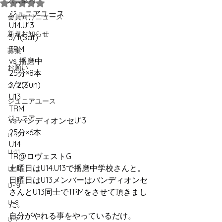
入会案内
5つ星のうちNaNと評価されています。
ジュニアユース
会員向けニュース
U14.U13
新規お知らせ
3/1(Sat)
TRM
募集
vs 播磨中
お願い
25分×8本
クラブ
3/2(Sun)
U13
ジュニアユース
TRM
ジュニア
vs バンディオンセU13
25分×6本
U-12
U14
U-11
TR@ロヴェストG
土曜日はU14.U13で播磨中学校さんと。
U-10
日曜日はU13メンバーはバンディオンセ
U-９
さんとU13同士でTRMをさせて頂きまし
U-8
た。
自分がやれる事をやっているだけ。
U-7