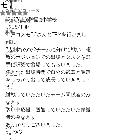
モ】
会員向けニュース
5つ星のうちNaNと評価されています。
12/27(土)@福池小学校
新規お知らせ
U9U8/TRM
募集
神戸コスモFCさんとTRMを行いまし
た。
お願い
7人制なので2チームに分けて戦い、複
クラブ
数のポジションでの出場とタスクを選
ジュニアユース
手に求めて出場してもらいました。
任された出場時間で自分の武器と課題
ジュニア
をしっかり出して成長していきましょ
U-12
う。
対戦していただいたチーム関係者のみ
U-11
なさま
U-10
寒い中応援、送迎していただいた保護
U-９
者のみなさま
ありがとうございました。
U-8
by YAGI
U-7