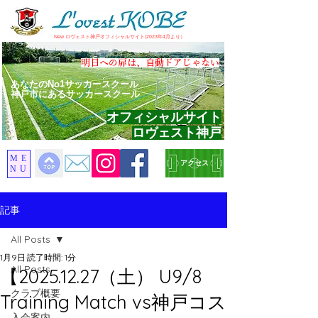
​New ロヴェスト神戸オフィシャルサイト(2023年4月より）
​明日への扉は、自動ドアじゃない
あなたのNo1サッカースクール
神戸市にあるサッカースクール
オフィシャルサイト
ロヴェスト神戸
ME
アクセス
NU
記事
All Posts
1月9日
読了時間: 1分
All Posts
【2025.12.27（土） U9/8
クラブ概要
Training Match vs神戸コス
入会案内