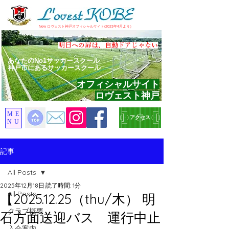
​New ロヴェスト神戸オフィシャルサイト(2023年4月より）
​明日への扉は、自動ドアじゃない
あなたのNo1サッカースクール
神戸市にあるサッカースクール
オフィシャルサイト
ロヴェスト神戸
ME
アクセス
NU
記事
All Posts
2025年12月18日
読了時間: 1分
All Posts
【2025.12.25（thu/木） 明
クラブ概要
石方面送迎バス 運行中止
入会案内