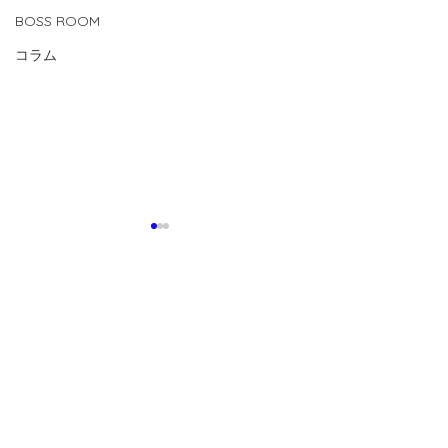
BOSS ROOM
コラム
コメント
0.0 / 5（0）
コメントと評価...
【2026.7.24(fri)-8.1(sat)
【2026.8.1(sat
U15/14活動】
CUP 】