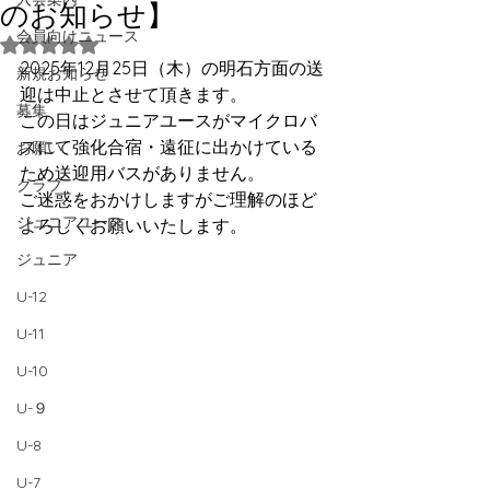
のお知らせ】
会員向けニュース
5つ星のうちNaNと評価されています。
2025年12月25日（木）の明石方面の送
新規お知らせ
迎は中止とさせて頂きます。
募集
この日はジュニアユースがマイクロバ
スにて強化合宿・遠征に出かけている
お願い
ため送迎用バスがありません。
クラブ
ご迷惑をおかけしますがご理解のほど
ジュニアユース
よろしくお願いいたします。
ジュニア
U-12
U-11
U-10
U-９
U-8
U-7