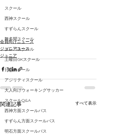
スクール
西神スクール
すずらんスクール
舞多聞スクール
会員向けニュース
ジュニアユース
プレゴスクール
ジュニア
土曜日GKスクール
日曜スクール
アジリティスクール
大人向けウォーキングサッカー
スクールQ&A
すべて表示
関連記事
西神方面スクールバス
すずらん方面スクールバス
明石方面スクールバス