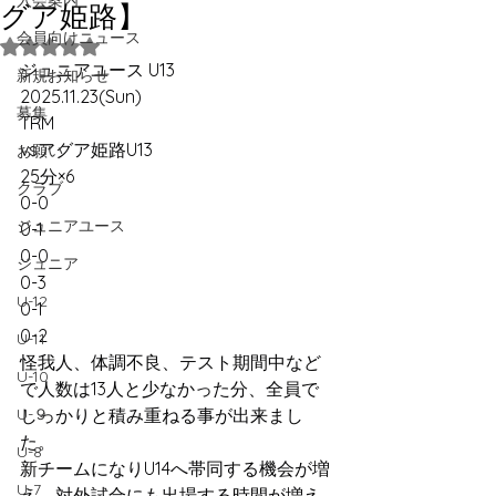
入会案内
グア姫路】
会員向けニュース
5つ星のうちNaNと評価されています。
ジュニアユース U13
新規お知らせ
2025.11.23(Sun)
募集
TRM
vsアグア姫路U13
お願い
25分×6
クラブ
0-0
ジュニアユース
0-1
0-0
ジュニア
0-3
U-12
0-1
0-2
U-11
怪我人、体調不良、テスト期間中など
U-10
で人数は13人と少なかった分、全員で
U-９
しっかりと積み重ねる事が出来まし
た。
U-8
新チームになりU14へ帯同する機会が増
U-7
え、対外試合にも出場する時間が増え