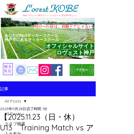
​New ロヴェスト神戸オフィシャルサイト(2023年4月より）
​明日への扉は、自動ドアじゃない
あなたのNo1サッカースクール
神戸市にあるサッカースクール
オフィシャルサイト
ロヴェスト神戸
ME
アクセス
NU
記事
All Posts
2025年11月28日
読了時間: 1分
All Posts
【2025.11.23（日・休）
クラブ概要
U13 Training Match vs ア