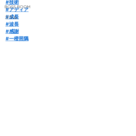
#技術
BOSS ROOM
#アディア
#成長
コラム
#波長
#感謝
#一橙照隅