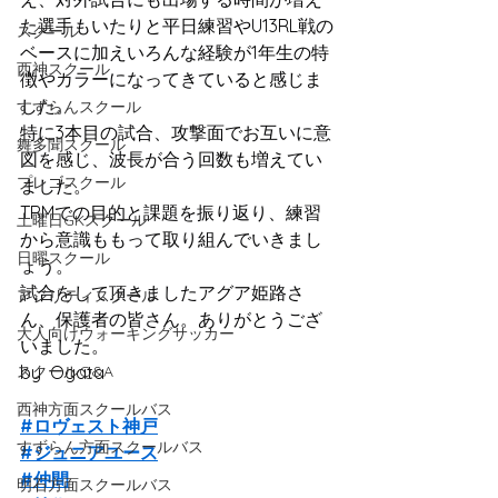
た選手もいたりと平日練習やU13RL戦の
スクール
ベースに加えいろんな経験が1年生の特
西神スクール
徴やカラーになってきていると感じま
した。
すずらんスクール
特に3本目の試合、攻撃面でお互いに意
舞多聞スクール
図を感じ、波長が合う回数も増えてい
プレゴスクール
ました。
TRMでの目的と課題を振り返り、練習
土曜日GKスクール
から意識ももって取り組んでいきまし
日曜スクール
ょう。
試合をして頂きましたアグア姫路さ
アジリティスクール
ん、保護者の皆さん。ありがとうござ
大人向けウォーキングサッカー
いました。
スクールQ&A
by  Ogata
西神方面スクールバス
#ロヴェスト神戸
すずらん方面スクールバス
#ジュニアユース
#仲間
明石方面スクールバス