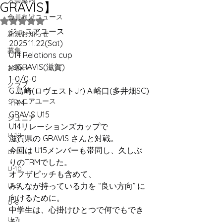
入会案内
GRAVIS】
会員向けニュース
5つ星のうちNaNと評価されています。
ジュニアユース
新規お知らせ
2025.11.22(Sat)
募集
U14 Relations cup
vsGRAVIS(滋賀)
お願い
1-0/0-0
クラブ
G.島崎(ロヴェストJr) A.峪口(多井畑SC)
ジュニアユース
TRM
GRAVIS U15
ジュニア
U14リレーションズカップで
U-12
滋賀県の GRAVIS さんと対戦。
今回は U15メンバーも帯同し、久しぶ
U-11
りのTRMでした。
U-10
オフザピッチも含めて、
U-９
みんなが持っている力を “良い方向” に
向けるために。
U-8
中学生は、心掛けひとつで何でもでき
U-7
るし、