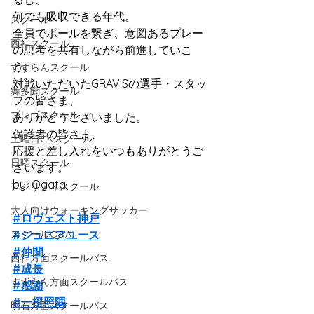
何でも吸収できる年代。
スクール
全員でボールを繋ぎ、意図あるプレー
西神スクール
の思考を共有しながら前進していこ
う。
すずらんスクール
対戦いただいたGRAVISの選手・スタッ
舞多聞スクール
フの皆さま、
プレゴスクール
ありがとうございました。
保護者の皆さま、
土曜日GKスクール
応援と差し入れをいつもありがとうご
日曜スクール
ざいます。
by  Ogata
アジリティスクール
大人向けウォーキングサッカー
#ロヴェスト神戸
スクールQ&A
#ジュニアユース
#仲間
西神方面スクールバス
#成長
すずらん方面スクールバス
#感謝
#一橙照隅
明石方面スクールバス