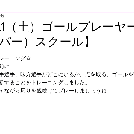
1分
ア
U-12
U-11
U-10
U-９
U-8
U-
.11.1（土）ゴールプレー
パー）スクール】
スクール
舞多聞スクール
プレゴスクール
と評価されています。
レーニング☆
ィスクール
大人向けウォーキングサッカー
スク
前に
手選手、味方選手がどこにいるか、点を取る、ゴールを
断することをトレーニングしました。
すずらん方面スクールバス
明石方面スクールバス
えながら周りを観続けてプレーしましょうね！