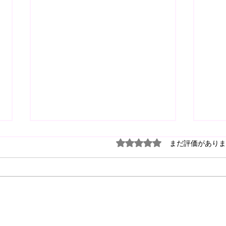
5つ星のうち0と評価され
まだ評価がありま
【2026.7.24(fri)-8.1(sat)
【202