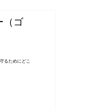
7
スクール
ヤー（ゴ
土曜日GKスクール
ールQ&A
守るためにどこ
BOSS ROOM