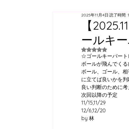
2025年11月4日
読了時間: 
ジュニアユース
ジュニ
【2025
ールキー
西神スクール
すずらん
5つ星のうちNaN
☆ゴールキーパート
日曜スクール
アジリテ
ボールが飛んでくる
ボール、ゴール、相
に立てば良いかを判
西神方面スクールバス
良い判断のために考
次回以降の予定
11/15,11/29
コラム
12/6,12/20
by 林