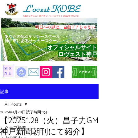
​New ロヴェスト神戸オフィシャルサイト(2023年4月より）
​明日への扉は、自動ドアじゃない
あなたのNo1サッカースクール
神戸市にあるサッカースクール
オフィシャルサイト
ロヴェスト神戸
ME
アクセス
NU
記事
All Posts
2025年1月28日
読了時間: 1分
All Posts
【2025.1.28（火）昌子力GM
クラブ概要
神戸新聞朝刊にて紹介】