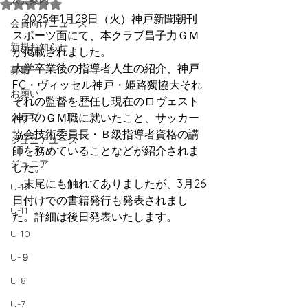
入会案内
5つ星のうちNaNと評価されています。
　2025年1月28日（火）神戸新聞朝刊
会員向けニュース
スポーツ面にて、本クラブ昌子力ＧＭ
新規お知らせ
が掲載されました。
大学卒業後の指導者人生の紹介、神戸
募集
FC・ヴィッセル神戸・姫路獨協大それ
お願い
ぞれの監督を歴任し現在のロヴェスト
クラブ
神戸のＧＭ職に就いたこと、サッカー
協会技術委員長・Ｂ級指導者資格の講
ジュニアユース
師を務めていることなどが紹介されま
ジュニア
した。
　末尾にも触れてありましたが、3月26
U-12
日付けでの書籍発行も発表されまし
U-11
た。詳細は後日発表いたします。
U-10
U-９
U-8
U-7