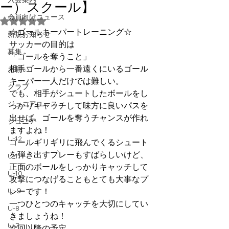
ー）スクール】
会員向けニュース
5つ星のうちNaNと評価されています。
☆ゴールキーパートレーニング☆
新規お知らせ
サッカーの目的は
募集
「ゴールを奪うこと」
相手ゴールから一番遠くにいるゴール
お願い
キーパー一人だけでは難しい。
クラブ
でも、相手がシュートしたボールをし
ジュニアユース
っかりキャッチして味方に良いパスを
出せば、ゴールを奪うチャンスが作れ
ジュニア
ますよね！
U-12
ゴールギリギリに飛んでくるシュート
を弾き出すプレーもすばらしいけど、
U-11
正面のボールをしっかりキャッチして
U-10
攻撃につなげることもとても大事なプ
U-９
レーです！
一つひとつのキャッチを大切にしてい
U-8
きましょうね！
U-7
次回以降の予定