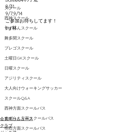
8/31
スクール
9/7,9/14
西神スクール
ご参加お待ちしてます！
by 林 
すずらんスクール
舞多聞スクール
プレゴスクール
土曜日GKスクール
日曜スクール
アジリティスクール
大人向けウォーキングサッカー
スクールQ&A
西神方面スクールバス
すずらん方面スクールバス
会員向けニュース
クラブ
明石方面スクールバス