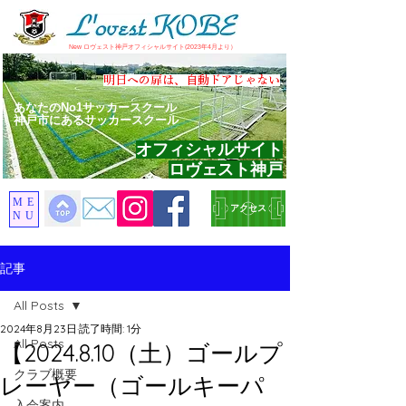
​New ロヴェスト神戸オフィシャルサイト(2023年4月より）
​明日への扉は、自動ドアじゃない
あなたのNo1サッカースクール
神戸市にあるサッカースクール
オフィシャルサイト
ロヴェスト神戸
ME
アクセス
NU
記事
All Posts
2024年8月23日
読了時間: 1分
All Posts
【2024.8.10（土）ゴールプ
クラブ概要
レーヤー（ゴールキーパ
入会案内