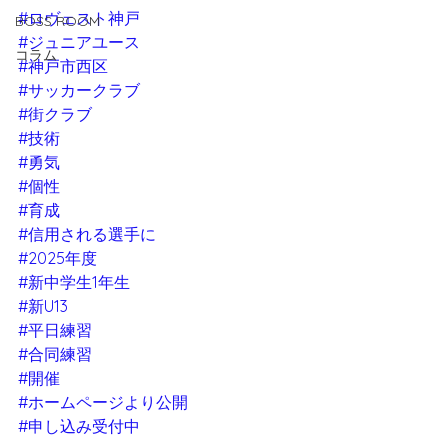
#ロヴェスト神戸
BOSS ROOM
#ジュニアユース
コラム
#神戸市西区
#サッカークラブ
#街クラブ
#技術
#勇気
#個性
#育成
#信用される選手に
#2025年度
#新中学生1年生
#新U13
#平日練習
#合同練習
#開催
#ホームページより公開
#申し込み受付中