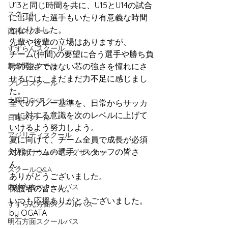
U13と同じ時間を共に、U15とU14の試合
スクール
に出場した選手もいたり有意義な時間
となりました。
西神スクール
先輩や後輩の立場はありますが、
すずらんスクール
チーム(仲間)の要望に合う選手や勝ち負
舞多聞スクール
けの強さではない芯の強さを憧れにさ
せるには、まだまだ力不足に感じまし
プレゴスクール
た。
土曜日GKスクール
全てのプレー基準を、日常からサッカ
ーに対する意識を次のレベルに上げて
日曜スクール
いけるよう努力しよう。
アジリティスクール
夏に向けて、チーム全員で成長が必須
対戦チームの選手、スタッフの皆さ
大人向けウォーキングサッカー
ん。
スクールQ&A
ありがとうございました。
西神方面スクールバス
保護者の皆さん。
いつも応援ありがとうございました。
すずらん方面スクールバス
by OGATA
明石方面スクールバス