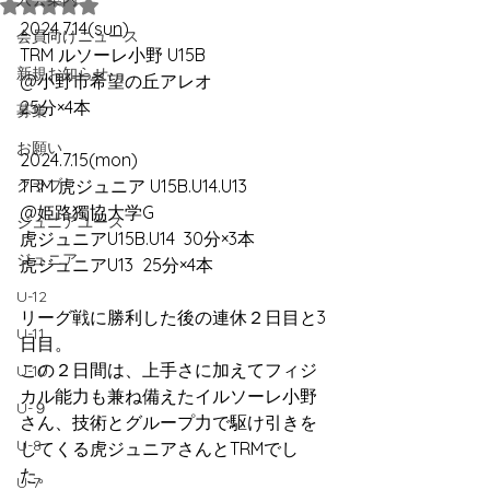
5つ星のうちNaNと評価されています。
2024.7.14(sun)
会員向けニュース
TRM ルソーレ小野 U15B
新規お知らせ
@小野市希望の丘アレオ
25分×4本
募集
お願い
2024.7.15(mon)
クラブ
TRM 虎ジュニア U15B.U14.U13
@姫路獨協大学G
ジュニアユース
虎ジュニアU15B.U14  30分×3本
ジュニア
虎ジュニアU13  25分×4本
U-12
リーグ戦に勝利した後の連休２日目と3
U-11
日目。
この２日間は、上手さに加えてフィジ
U-10
カル能力も兼ね備えたイルソーレ小野
U-９
さん、技術とグループ力で駆け引きを
U-8
してくる虎ジュニアさんとTRMでし
た。
U-7