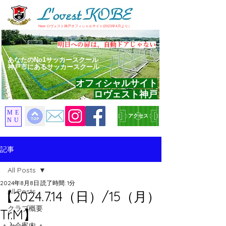
​New ロヴェスト神戸オフィシャルサイト(2023年4月より）
​明日への扉は、自動ドアじゃない
あなたのNo1サッカースクール
神戸市にあるサッカースクール
オフィシャルサイト
ロヴェスト神戸
ME
アクセス
NU
記事
All Posts
2024年8月8日
読了時間: 1分
All Posts
【2024.7.14（日）/15（月）
クラブ概要
Tr.M】
入会案内