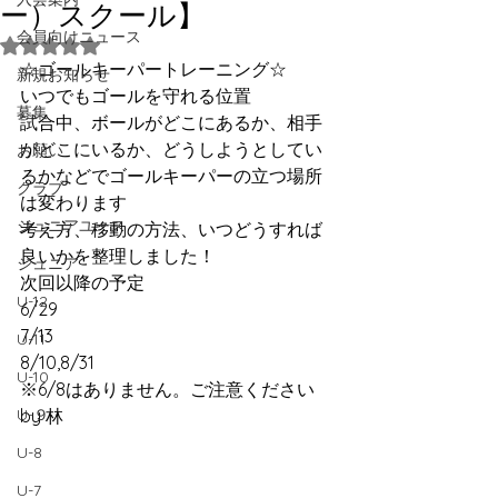
ー）スクール】
会員向けニュース
5つ星のうちNaNと評価されています。
☆ゴールキーパートレーニング☆
新規お知らせ
いつでもゴールを守れる位置
募集
試合中、ボールがどこにあるか、相手
がどこにいるか、どうしようとしてい
お願い
るかなどでゴールキーパーの立つ場所
クラブ
は変わります
ジュニアユース
考え方、移動の方法、いつどうすれば
良いかを整理しました！
ジュニア
次回以降の予定
U-12
6/29
7/13
U-11
8/10,8/31
U-10
※6/8はありません。ご注意ください
U-９
by 林
U-8
U-7