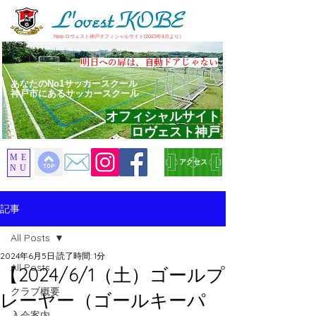
​New ロヴェスト神戸オフィシャルサイト(2023年4月より）
​明日への扉は、自動ドアじゃない
あなたのNo1サッカースクール
神戸市にあるサッカースクール
オフィシャルサイト
ロヴェスト神戸
ME
アクセス
NU
記事
All Posts
2024年6月5日
読了時間: 1分
All Posts
【2024/6/1（土）ゴールプ
クラブ概要
レーヤー（ゴールキーパ
入会案内