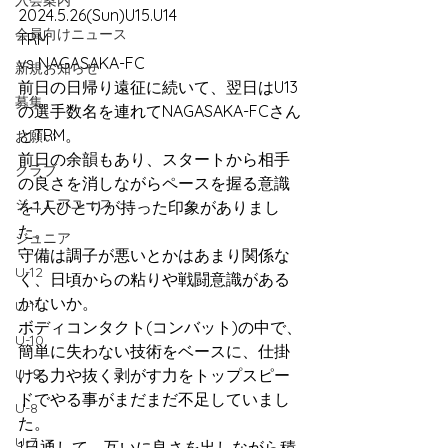
入会案内
2024.5.26(Sun)U15.U14
会員向けニュース
TRM
vs NAGASAKA-FC
新規お知らせ
前日の日帰り遠征に続いて、翌日はU13
募集
の選手数名を連れてNAGASAKA-FCさん
とTRM。
お願い
前日の余韻もあり、スタートから相手
クラブ
の良さを消しながらペースを握る意識
ジュニアユース
を1人ひとりが持った印象がありまし
た。
ジュニア
守備は調子が悪いとかはあまり関係な
U-12
く、日頃からの粘りや戦闘意識がある
かないか。
U-11
ボディコンタクト(コンバット)の中で、
U-10
簡単に失わない技術をベースに、仕掛
U-９
ける力や抜く剥がす力をトップスピー
ドでやる事がまだまだ不足していまし
U-8
た。
U-7
1日通して、互いに良さを出しながら積