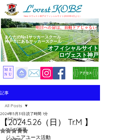
​New ロヴェスト神戸オフィシャルサイト(2023年4月より）
​明日への扉は、自動ドアじゃない
あなたのNo1サッカースクール
神戸市にあるサッカースクール
オフィシャルサイト
ロヴェスト神戸
ME
アクセス
NU
記事
All Posts
2024年5月31日
読了時間: 1分
All Posts
【2024.5.26（日） Tr.M 】
クラブ概要
5つ星のうちNaNと評価されています。
ジュニアユース活動