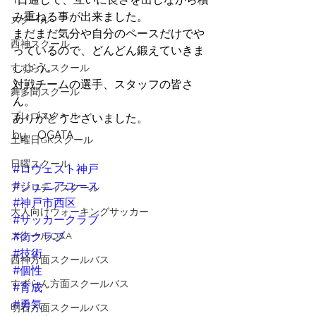
み重ねる事が出来ました。
スクール
まだまだ気分や自分のペースだけでや
西神スクール
っているので、どんどん鍛えていきま
しょう。
すずらんスクール
対戦チームの選手、スタッフの皆さ
舞多聞スクール
ん。
プレゴスクール
ありがとうございました。　
by　OGATA
土曜日GKスクール
日曜スクール
#ロヴェスト神戸
#ジュニアユース
アジリティスクール
#神戸市西区
大人向けウォーキングサッカー
#サッカークラブ
スクールQ&A
#街クラブ
#技術
西神方面スクールバス
#個性
すずらん方面スクールバス
#育成
#勇気
明石方面スクールバス