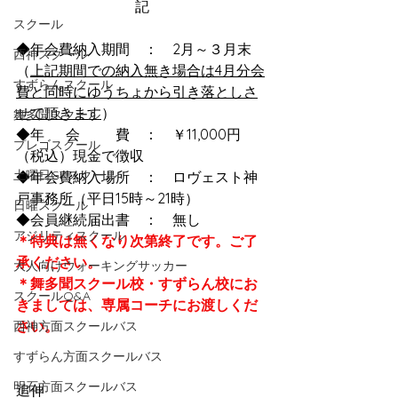
記
スクール
◆年会費納入期間　：　2月～３月末
西神スクール
（
上記期間での納入無き場合は4月分会
すずらんスクール
費と同時にゆうちょから引き落としさ
せて頂きます
）
舞多聞スクール
◆年　  会 　 　費　：　￥11,000円
プレゴスクール
（税込）現金で徴収
土曜日GKスクール
◆年会費納入場所　：　ロヴェスト神
戸事務所（平日15時～21時）
日曜スクール
◆会員継続届出書　：　無し
アジリティスクール
＊特典は無くなり次第終了です。ご了
承ください。
大人向けウォーキングサッカー
＊舞多聞スクール校・すずらん校にお
スクールQ&A
きましては、専属コーチにお渡しくだ
さい。
西神方面スクールバス
すずらん方面スクールバス
明石方面スクールバス
追伸