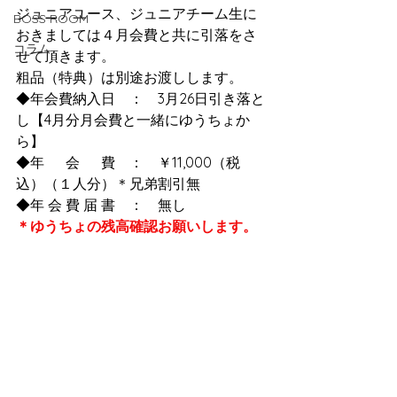
ジュニアユース、ジュニアチーム生に
BOSS ROOM
おきましては４月会費と共に引落をさ
コラム
せて頂きます。
粗品（特典）は別途お渡しします。
◆年会費納入日　：　3月26日引き落と
し【4月分月会費と一緒にゆうちょか
ら】
◆年　  会　  費　：　￥11,000（税
込）（１人分）＊兄弟割引無　　　
◆年 会 費 届 書　：　無し
＊ゆうちょの残高確認お願いします。