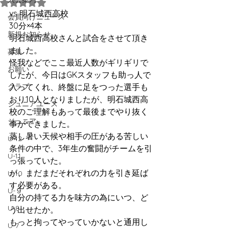
5つ星のうちNaNと評価されています。
vs 明石城西高校 
会員向けニュース
30分×4本
新規お知らせ
明石城西高校さんと試合をさせて頂き
ました。
募集
怪我などでここ最近人数がギリギリで
お願い
したが、今日はGKスタッフも助っ人で
クラブ
入ってくれ、終盤に足をつった選手も
おり10人となりましたが、明石城西高
ジュニアユース
校のご理解もあって最後までやり抜く
ジュニア
事ができました。
蒸し暑い天候や相手の圧がある苦しい
U-12
条件の中で、3年生の奮闘がチームを引
U-11
っ張っていた。
が、まだまだそれぞれの力を引き延ば
U-10
す必要がある。
U-９
自分の持てる力を味方の為にいつ、ど
U-8
う出せたか。
もっと拘ってやっていかないと通用し
U-7