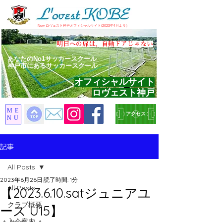
​New ロヴェスト神戸オフィシャルサイト(2023年4月より）
​明日への扉は、自動ドアじゃない
あなたのNo1サッカースクール
神戸市にあるサッカースクール
オフィシャルサイト
ロヴェスト神戸
ME
アクセス
NU
記事
All Posts
2023年6月26日
読了時間: 1分
All Posts
【2023.6.10.satジュニアユ
クラブ概要
ース U15】
入会案内