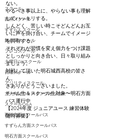
ない。
スクール
やるべき事以上に、やらない事も理解
してハッキリする。
西神スクール
しんどく、苦しい時こそどんどんお互
すずらんスクール
いに声を掛け合い、チームでイメージ
舞多聞スクール
を共有する。
それぞれが習慣を変え個力をつけ課題
プレゴスクール
としっかりと向き合い、日々取り組み
土曜日GKスクール
ましょう。
対戦して頂いた明石城西高校の皆さ
日曜スクール
ん。
アジリティスクール
きありがとうございました。
チーム生＆スクール生対象〜明石方面
大人向けウォーキングサッカー
バス運行中
スクールQ&A
【2024年度 ジュニアユース 練習体験 
西神方面スクールバス
随時募集】
すずらん方面スクールバス
明石方面スクールバス